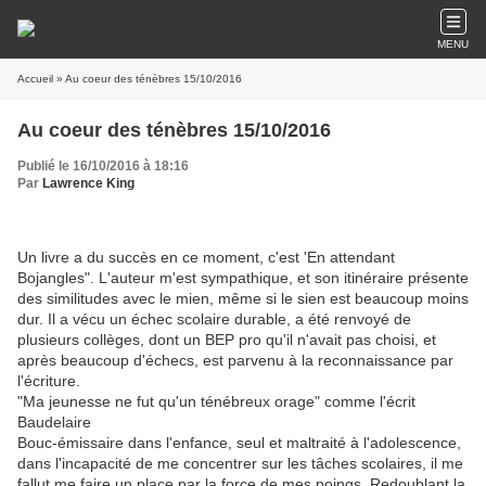
MENU
Accueil
» Au coeur des ténèbres 15/10/2016
Au coeur des ténèbres 15/10/2016
Publié le 16/10/2016 à 18:16
Par
Lawrence King
Un livre a du succès en ce moment, c'est 'En attendant
Bojangles". L'auteur m'est sympathique, et son itinéraire présente
des similitudes avec le mien, même si le sien est beaucoup moins
dur. Il a vécu un échec scolaire durable, a été renvoyé de
plusieurs collèges, dont un BEP pro qu'il n'avait pas choisi, et
après beaucoup d'échecs, est parvenu à la reconnaissance par
l'écriture.
"Ma jeunesse ne fut qu'un ténébreux orage" comme l'écrit
Baudelaire
Bouc-émissaire dans l'enfance, seul et maltraité à l'adolescence,
dans l'incapacité de me concentrer sur les tâches scolaires, il me
fallut me faire un place par la force de mes poings. Redoublant la