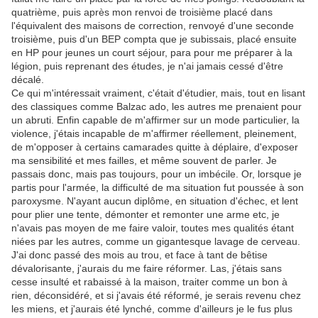
quatrième, puis après mon renvoi de troisième placé dans
l'équivalent des maisons de correction, renvoyé d'une seconde
troisième, puis d'un BEP compta que je subissais, placé ensuite
en HP pour jeunes un court séjour, para pour me préparer à la
légion, puis reprenant des études, je n'ai jamais cessé d'être
décalé.
Ce qui m'intéressait vraiment, c'était d'étudier, mais, tout en lisant
des classiques comme Balzac ado, les autres me prenaient pour
un abruti. Enfin capable de m'affirmer sur un mode particulier, la
violence, j'étais incapable de m'affirmer réellement, pleinement,
de m'opposer à certains camarades quitte à déplaire, d'exposer
ma sensibilité et mes failles, et même souvent de parler. Je
passais donc, mais pas toujours, pour un imbécile. Or, lorsque je
partis pour l'armée, la difficulté de ma situation fut poussée à son
paroxysme. N'ayant aucun diplôme, en situation d'échec, et lent
pour plier une tente, démonter et remonter une arme etc, je
n'avais pas moyen de me faire valoir, toutes mes qualités étant
niées par les autres, comme un gigantesque lavage de cerveau.
J'ai donc passé des mois au trou, et face à tant de bêtise
dévalorisante, j'aurais du me faire réformer. Las, j'étais sans
cesse insulté et rabaissé à la maison, traiter comme un bon à
rien, déconsidéré, et si j'avais été réformé, je serais revenu chez
les miens, et j'aurais été lynché, comme d'ailleurs je le fus plus