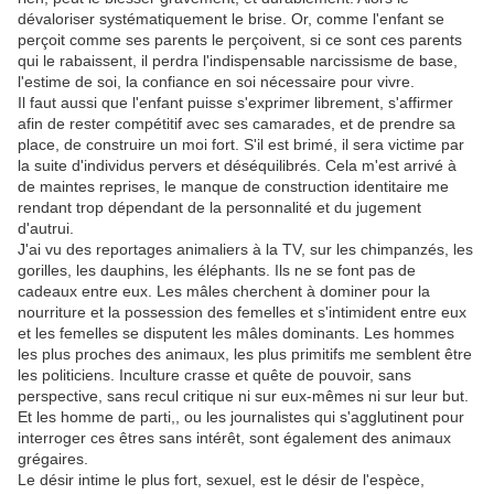
dévaloriser systématiquement le brise. Or, comme l'enfant se
perçoit comme ses parents le perçoivent, si ce sont ces parents
qui le rabaissent, il perdra l'indispensable narcissisme de base,
l'estime de soi, la confiance en soi nécessaire pour vivre.
Il faut aussi que l'enfant puisse s'exprimer librement, s'affirmer
afin de rester compétitif avec ses camarades, et de prendre sa
place, de construire un moi fort. S'il est brimé, il sera victime par
la suite d'individus pervers et déséquilibrés. Cela m'est arrivé à
de maintes reprises, le manque de construction identitaire me
rendant trop dépendant de la personnalité et du jugement
d'autrui.
J'ai vu des reportages animaliers à la TV, sur les chimpanzés, les
gorilles, les dauphins, les éléphants. Ils ne se font pas de
cadeaux entre eux. Les mâles cherchent à dominer pour la
nourriture et la possession des femelles et s'intimident entre eux
et les femelles se disputent les mâles dominants. Les hommes
les plus proches des animaux, les plus primitifs me semblent être
les politiciens. Inculture crasse et quête de pouvoir, sans
perspective, sans recul critique ni sur eux-mêmes ni sur leur but.
Et les homme de parti,, ou les journalistes qui s'agglutinent pour
interroger ces êtres sans intérêt, sont également des animaux
grégaires.
Le désir intime le plus fort, sexuel, est le désir de l'espèce,