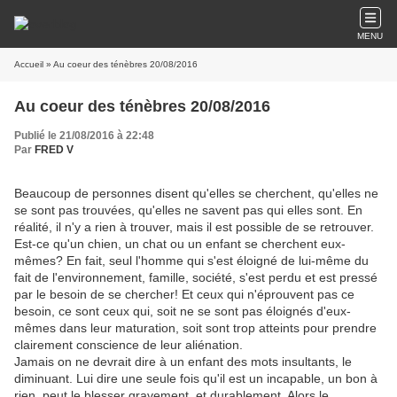
MENU
Accueil
» Au coeur des ténèbres 20/08/2016
Au coeur des ténèbres 20/08/2016
Publié le 21/08/2016 à 22:48
Par
FRED V
Beaucoup de personnes disent qu'elles se cherchent, qu'elles ne
se sont pas trouvées, qu'elles ne savent pas qui elles sont. En
réalité, il n'y a rien à trouver, mais il est possible de se retrouver.
Est-ce qu'un chien, un chat ou un enfant se cherchent eux-
mêmes? En fait, seul l'homme qui s'est éloigné de lui-même du
fait de l'environnement, famille, société, s'est perdu et est pressé
par le besoin de se chercher! Et ceux qui n'éprouvent pas ce
besoin, ce sont ceux qui, soit ne se sont pas éloignés d'eux-
mêmes dans leur maturation, soit sont trop atteints pour prendre
clairement conscience de leur aliénation.
Jamais on ne devrait dire à un enfant des mots insultants, le
diminuant. Lui dire une seule fois qu'il est un incapable, un bon à
rien, peut le blesser gravement, et durablement. Alors le