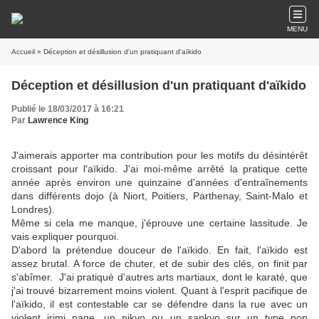
MENU
Accueil
» Déception et désillusion d'un pratiquant d'aïkido
Déception et désillusion d'un pratiquant d'aïkido
Publié le 18/03/2017 à 16:21
Par
Lawrence King
J'aimerais apporter ma contribution pour les motifs du désintérêt
croissant pour l'aïkido. J'ai moi-même arrêté la pratique cette
année après environ une quinzaine d'années d'entraînements
dans différents dojo (à Niort, Poitiers, Parthenay, Saint-Malo et
Londres).
Même si cela me manque, j'éprouve une certaine lassitude. Je
vais expliquer pourquoi.
D'abord la prétendue douceur de l'aïkido. En fait, l'aïkido est
assez brutal. A force de chuter, et de subir des clés, on finit par
s'abîmer. J'ai pratiqué d'autres arts martiaux, dont le karaté, que
j'ai trouvé bizarrement moins violent. Quant à l'esprit pacifique de
l'aïkido, il est contestable car se défendre dans la rue avec un
violent irimi nage, un nikyo ou un sankyo sur un type non