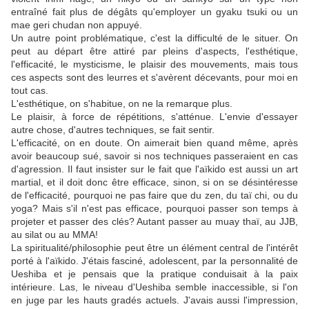
entraîné fait plus de dégâts qu'employer un gyaku tsuki ou un
mae geri chudan non appuyé.
Un autre point problématique, c'est la difficulté de le situer. On
peut au départ être attiré par pleins d'aspects, l'esthétique,
l'efficacité, le mysticisme, le plaisir des mouvements, mais tous
ces aspects sont des leurres et s'avèrent décevants, pour moi en
tout cas.
L'esthétique, on s'habitue, on ne la remarque plus.
Le plaisir, à force de répétitions, s'atténue. L'envie d'essayer
autre chose, d'autres techniques, se fait sentir.
L'efficacité, on en doute. On aimerait bien quand même, après
avoir beaucoup sué, savoir si nos techniques passeraient en cas
d'agression. Il faut insister sur le fait que l'aïkido est aussi un art
martial, et il doit donc être efficace, sinon, si on se désintéresse
de l'efficacité, pourquoi ne pas faire que du zen, du taï chi, ou du
yoga? Mais s'il n'est pas efficace, pourquoi passer son temps à
projeter et passer des clés? Autant passer au muay thaï, au JJB,
au silat ou au MMA!
La spiritualité/philosophie peut être un élément central de l'intérêt
porté à l'aïkido. J'étais fasciné, adolescent, par la personnalité de
Ueshiba et je pensais que la pratique conduisait à la paix
intérieure. Las, le niveau d'Ueshiba semble inaccessible, si l'on
en juge par les hauts gradés actuels. J'avais aussi l'impression,