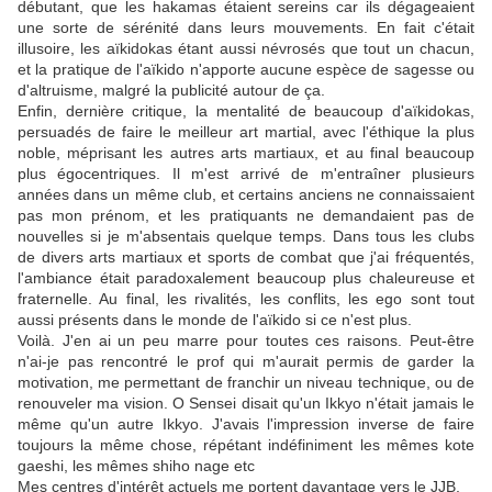
débutant, que les hakamas étaient sereins car ils dégageaient
une sorte de sérénité dans leurs mouvements. En fait c'était
illusoire, les aïkidokas étant aussi névrosés que tout un chacun,
et la pratique de l'aïkido n'apporte aucune espèce de sagesse ou
d'altruisme, malgré la publicité autour de ça.
Enfin, dernière critique, la mentalité de beaucoup d'aïkidokas,
persuadés de faire le meilleur art martial, avec l'éthique la plus
noble, méprisant les autres arts martiaux, et au final beaucoup
plus égocentriques. Il m'est arrivé de m'entraîner plusieurs
années dans un même club, et certains anciens ne connaissaient
pas mon prénom, et les pratiquants ne demandaient pas de
nouvelles si je m'absentais quelque temps. Dans tous les clubs
de divers arts martiaux et sports de combat que j'ai fréquentés,
l'ambiance était paradoxalement beaucoup plus chaleureuse et
fraternelle. Au final, les rivalités, les conflits, les ego sont tout
aussi présents dans le monde de l'aïkido si ce n'est plus.
Voilà. J'en ai un peu marre pour toutes ces raisons. Peut-être
n'ai-je pas rencontré le prof qui m'aurait permis de garder la
motivation, me permettant de franchir un niveau technique, ou de
renouveler ma vision. O Sensei disait qu'un Ikkyo n'était jamais le
même qu'un autre Ikkyo. J'avais l'impression inverse de faire
toujours la même chose, répétant indéfiniment les mêmes kote
gaeshi, les mêmes shiho nage etc
Mes centres d'intérêt actuels me portent davantage vers le JJB,