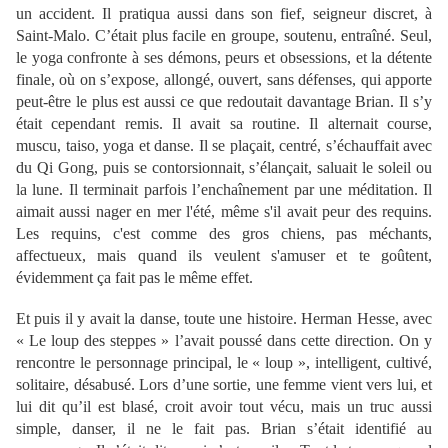
un accident. Il pratiqua aussi dans son fief, seigneur discret, à
Saint-Malo. C’était plus facile en groupe, soutenu, entraîné. Seul,
le yoga confronte à ses démons, peurs et obsessions, et la détente
finale, où on s’expose, allongé, ouvert, sans défenses, qui apporte
peut-être le plus est aussi ce que redoutait davantage Brian. Il s’y
était cependant remis. Il avait sa routine. Il alternait course,
muscu, taiso, yoga et danse. Il se plaçait, centré, s’échauffait avec
du Qi Gong, puis se contorsionnait, s’élançait, saluait le soleil ou
la lune. Il terminait parfois l’enchaînement par une méditation. Il
aimait aussi nager en mer l'été, même s'il avait peur des requins.
Les requins, c'est comme des gros chiens, pas méchants,
affectueux, mais quand ils veulent s'amuser et te goûtent,
évidemment ça fait pas le même effet.
Et puis il y avait la danse, toute une histoire. Herman Hesse, avec
« Le loup des steppes » l’avait poussé dans cette direction. On y
rencontre le personnage principal, le « loup », intelligent, cultivé,
solitaire, désabusé. Lors d’une sortie, une femme vient vers lui, et
lui dit qu’il est blasé, croit avoir tout vécu, mais un truc aussi
simple, danser, il ne le fait pas. Brian s’était identifié au