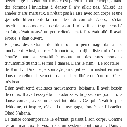
personnage. Il s’était dit « moi c’est pareil ». Tout le temps, quand
des femmes l’invitaient à danser il n’y allait pas. Malgré les
années d’arts martiaux, il n’était pas à l’aise avec son corps et une
gestuelle différente de la martialité et du contrôle. Alors, il s’était
inscrit à un cours de danse de salon. Il n’avait pas trop accroché
en fait, s’était trouvé un peu ridicule, mais il y était allé. Il avait
évolué, s’était ouvert.
Et puis, des extraits de films où un personnage dansait le
touchaient. Ainsi, dans « Timbuctu », un djihadiste qui n’a pas
étouffé toute sa sensibilité montre un des rares moments
d’humanité quand il se met à danser. Dans le film « Le locataire »
de Kim Ki Duk, le personnage principal est un instant enfermé
dans une cellule. Il se met à danser. Il se libère de l’endroit. C’est
très beau.
Brian avait tenté quelques mouvements, hésitants. Il avait besoin
de cours. Il avait essayé la « biodanza », trop sectaire pour lui, la
danse contact, avec un aspect intimidant. Ce qui l’avait le plus
débloqué, et inspiré, c’était la danse gaga, fondé par l’Israélien
Ohad Naharin.
La danse contemporaine le déridait, plaisait à son corps. Comme
les arts martiaux, le yoga reste un système contraignant. Dans la