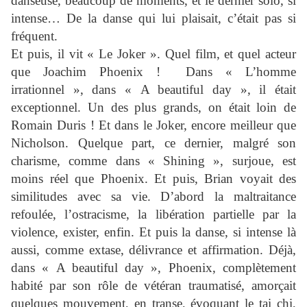
danseuse, beaucoup de moments, et le dernier solo, si
intense… De la danse qui lui plaisait, c’était pas si
fréquent.
Et puis, il vit « Le Joker ». Quel film, et quel acteur
que Joachim Phoenix ! Dans « L’homme
irrationnel », dans « A beautiful day », il était
exceptionnel. Un des plus grands, on était loin de
Romain Duris ! Et dans le Joker, encore meilleur que
Nicholson. Quelque part, ce dernier, malgré son
charisme, comme dans « Shining », surjoue, est
moins réel que Phoenix. Et puis, Brian voyait des
similitudes avec sa vie. D’abord la maltraitance
refoulée, l’ostracisme, la libération partielle par la
violence, exister, enfin. Et puis la danse, si intense là
aussi, comme extase, délivrance et affirmation. Déjà,
dans « A beautiful day », Phoenix, complètement
habité par son rôle de vétéran traumatisé, amorçait
quelques mouvement, en transe, évoquant le tai chi,