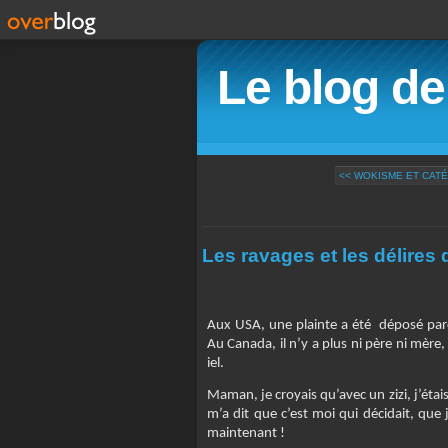
Le blog d
<< WOKISME ET CATÉ
Les ravages et les délires
Aux USA, une plainte a été déposé parc
Au Canada, il n’y a plus ni père ni mère, 
iel.
Maman, je croyais qu’avec un zizi, j’étais 
m’a dit que c’est moi qui décidait, que j
maintenant !