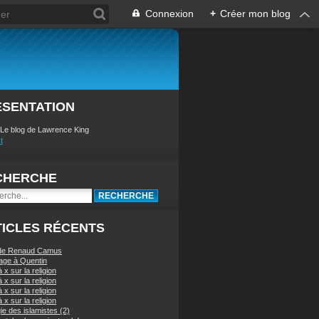
Connexion
+
Créer mon blog
ÉSENTATION
 Le blog de Lawrence King
t
CHERCHE
ICLES RÉCENTS
 de Renaud Camus
ge à Quentin
à x sur la religion
à x sur la religion
à x sur la religion
à x sur la religion
ie des islamistes (2)