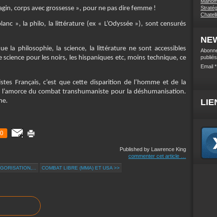
Mahome
vagin, corps avec grossesse », pour ne pas dire femme !
Stratég
Chatel
blanc », la philo, la littérature (ex « L’Odyssée »), sont censurés
NE
e la philosophie, la science, la littérature ne sont accessibles
Abonne
e science pour les noirs, les hispaniques etc, moins technique, ce
publiés
Email
tes Français, c’est que cette disparition de l’homme et de la
sont l’amorce du combat transhumaniste pour la déshumanisation.
me.
LIE
0
Published by Lawrence King
commenter cet article
…
GORISATION,...
COMBAT LIBRE (MMA) ET USA >>