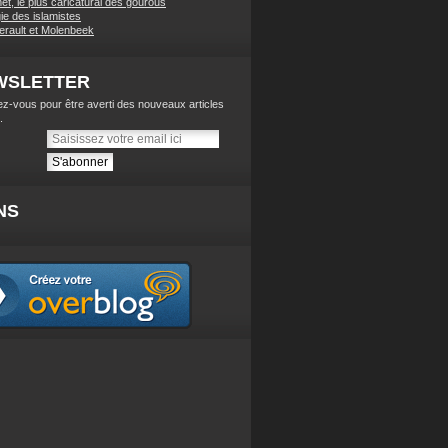
t, le plus caricatural des gourous
ie des islamistes
lerault et Molenbeek
WSLETTER
z-vous pour être averti des nouveaux articles
.
NS