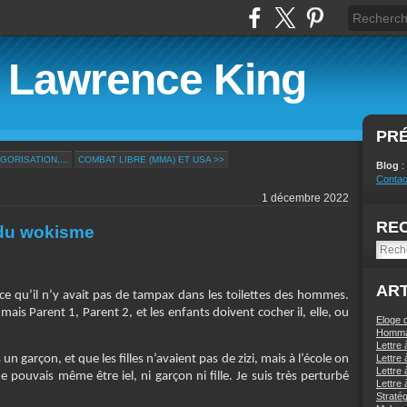
e Lawrence King
PR
GORISATION,...
COMBAT LIBRE (MMA) ET USA >>
Blog
:
Contac
1 décembre 2022
RE
 du wokisme
ART
e qu’il n’y avait pas de tampax dans les toilettes des hommes.
mais Parent 1, Parent 2, et les enfants doivent cocher il, elle, ou
Eloge
Homma
Lettre 
un garçon, et que les filles n’avaient pas de zizi, mais à l’école on
Lettre 
Lettre 
e pouvais même être iel, ni garçon ni fille. Je suis très perturbé
Lettre 
Stratég