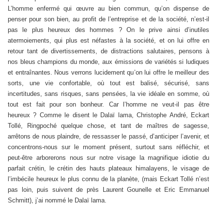
L’homme enfermé qui œuvre au bien commun, qu’on dispense de
penser pour son bien, au profit de l’entreprise et de la société, n’est-il
pas le plus heureux des hommes ? On le prive ainsi d’inutiles
atermoiements, qui plus est néfastes à la société, et on lui offre en
retour tant de divertissements, de distractions salutaires, pensons à
nos bleus champions du monde, aux émissions de variétés si ludiques
et entraînantes. Nous verrons lucidement qu’on lui offre le meilleur des
sorts, une vie confortable, où tout est balisé, sécurisé, sans
incertitudes, sans risques, sans pensées, la vie idéale en somme, où
tout est fait pour son bonheur. Car l’homme ne veut-il pas être
heureux ? Comme le disent le Dalaï lama, Christophe André, Eckart
Tollé, Ringpoché quelque chose, et tant de maîtres de sagesse,
arrêtons de nous plaindre, de ressasser le passé, d’anticiper l’avenir, et
concentrons-nous sur le moment présent, surtout sans réfléchir, et
peut-être arborerons nous sur notre visage la magnifique idiotie du
parfait crétin, le crétin des hauts plateaux himalayens, le visage de
l’imbécile heureux le plus connu de la planète, (mais Eckart Tollé n’est
pas loin, puis suivent de près Laurent Gounelle et Eric Emmanuel
Schmitt), j’ai nommé le Dalaï lama.