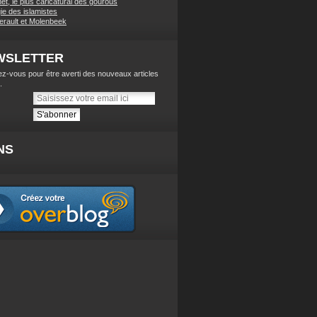
t, le plus caricatural des gourous
ie des islamistes
lerault et Molenbeek
WSLETTER
z-vous pour être averti des nouveaux articles
.
NS