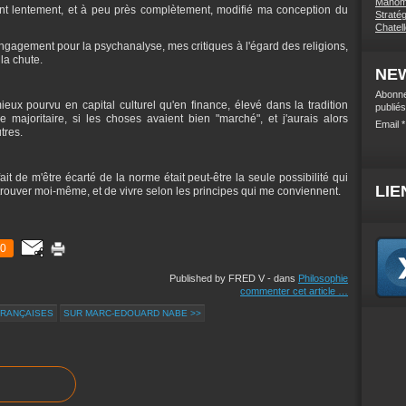
Mahome
s ont lentement, et à peu près complètement, modifié ma conception du
Stratég
Chatel
gagement pour la psychanalyse, mes critiques à l'égard des religions,
 la chute.
NE
Abonne
eux pourvu en capital culturel qu'en finance, élevé dans la tradition
publiés
e majoritaire, si les choses avaient bien "marché", et j'aurais alors
Email
tres.
t de m'être écarté de la norme était peut-être la seule possibilité qui
LIE
e trouver moi-même, et de vivre selon les principes qui me conviennent.
0
Published by FRED V
-
dans
Philosophie
commenter cet article
…
FRANÇAISES
SUR MARC-EDOUARD NABE >>