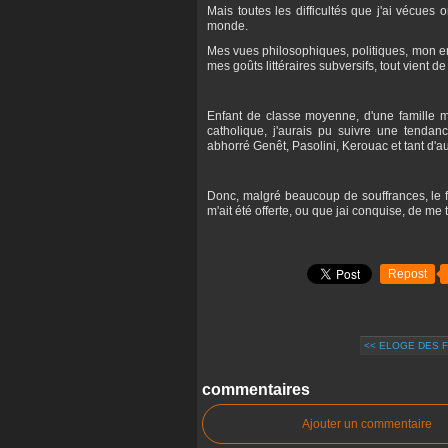
Mais toutes les difficultés que j'ai vécue
monde.
Mes vues philosophiques, politiques, mon en
mes goûts littéraires subversifs, tout vient de
Enfant de classe moyenne, d'une famille mi
catholique, j'aurais pu suivre une tendanc
abhorré Genêt, Pasolini, Kerouac et tant d'au
Donc, malgré beaucoup de souffrances, le fai
m'ait été offerte, ou que jai conquise, de m
Repost
<< ELOGE DES 
commentaires
Ajouter un commentaire