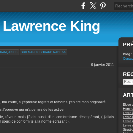
e Lawrence King
PR
FRANÇAISES
SUR MARC-EDOUARD NABE >>
Blog
:
Contac
9 janvier 2011
RE
ART
, ma chute, si j'éprouve regrets et remords, j'en tire mon originalité.
Eloge
Homma
st l'épreuve qui m'a permis de les activer.
Lettre 
ble, rêveur, mais j'étais aussi d'un conformisme désespérant, ( j'allais
Lettre 
souci de conformité à la norme écrasant ).
Lettre 
Lettre 
Stratég