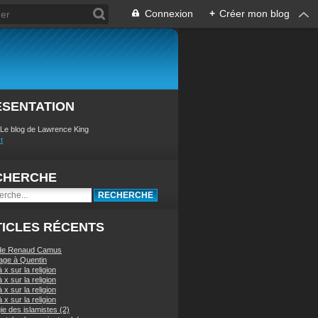
Connexion
+
Créer mon blog
ÉSENTATION
 Le blog de Lawrence King
t
CHERCHE
ICLES RÉCENTS
 de Renaud Camus
ge à Quentin
à x sur la religion
à x sur la religion
à x sur la religion
à x sur la religion
ie des islamistes (2)