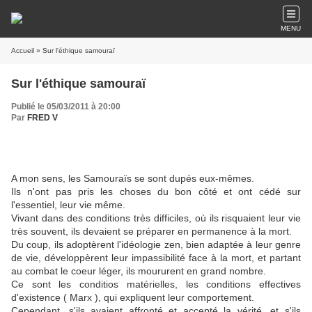
MENU
Accueil
» Sur l'éthique samouraï
Sur l'éthique samouraï
Publié le 05/03/2011 à 20:00
Par
FRED V
A mon sens, les Samouraïs se sont dupés eux-mêmes.
Ils n'ont pas pris les choses du bon côté et ont cédé sur
l'essentiel, leur vie même.
Vivant dans des conditions très difficiles, où ils risquaient leur vie
très souvent, ils devaient se préparer en permanence à la mort.
Du coup, ils adoptèrent l'idéologie zen, bien adaptée à leur genre
de vie, développèrent leur impassibilité face à la mort, et partant
au combat le coeur léger, ils moururent en grand nombre.
Ce sont les conditios matérielles, les conditions effectives
d'existence ( Marx ), qui expliquent leur comportement.
Cependant, s'ils avaient affronté et accepté la vérité, et s'ils