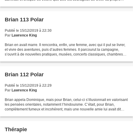
voie, et j’apprécie...
Brian 113 Polar
Publié le 15/12/2019 à 22:30
Par
Lawrence King
Brian en avait marre. Il rencontra, enfin, une femme, avec qui il put se livrer,
et vivre des aventures, puis d’autres femmes. Il parcourut la campagne,
s’ouvrit à de nouvelles pratiques, musées, concerts classiques, chambres
d’hôtes. Mais ses doutes,...
Brian 112 Polar
Publié le 15/12/2019 à 22:29
Par
Lawrence King
Brian appela Dominique, mais pour Brian, celui-ci s’illusionnait en valorisant
les pensées orientales, notamment l’hindouisme. C’était, pour Brian,
complètement fumeux et incohérent, mais une nouvelle amie lui avait dit
d’être compréhensif, car, comme...
Thérapie