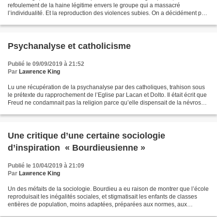
refoulement de la haine légitime envers le groupe qui a massacré
l’individualité. Et la reproduction des violences subies. On a décidément pas
assez lu Alice Miller. Et...
Psychanalyse et catholicisme
Publié le 09/09/2019 à 21:52
Par
Lawrence King
Lu une récupération de la psychanalyse par des catholiques, trahison sous
le prétexte du rapprochement de l’Eglise par Lacan et Dolto. Il était écrit que
Freud ne condamnait pas la religion parce qu’elle dispensait de la névrose
individuelle tout en étant...
Une critique d’une certaine sociologie
d’inspiration « Bourdieusienne »
Publié le 10/04/2019 à 21:09
Par
Lawrence King
Un des méfaits de la sociologie. Bourdieu a eu raison de montrer que l’école
reproduisait les inégalités sociales, et stigmatisait les enfants de classes
entières de population, moins adaptées, préparées aux normes, aux
exigences qu’elle prône. Il a eu...