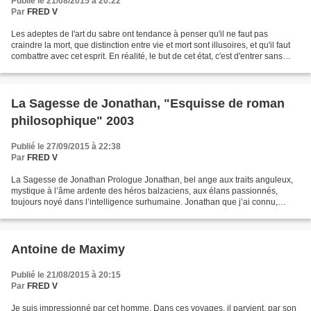
Publié le 21/08/2015 à 20:22
Par
FRED V
Les adeptes de l'art du sabre ont tendance à penser qu'il ne faut pas
craindre la mort, que distinction entre vie et mort sont illusoires, et qu'il faut
combattre avec cet esprit. En réalité, le but de cet état, c'est d'entrer sans
hésitation dans l'attaque...
La Sagesse de Jonathan, "Esquisse de roman
philosophique" 2003
Publié le 27/09/2015 à 22:38
Par
FRED V
La Sagesse de Jonathan Prologue Jonathan, bel ange aux traits anguleux,
mystique à l’âme ardente des héros balzaciens, aux élans passionnés,
toujours noyé dans l’intelligence surhumaine. Jonathan que j’ai connu,
camarade de philosophie, comme le plus...
Antoine de Maximy
Publié le 21/08/2015 à 20:15
Par
FRED V
Je suis impressionné par cet homme. Dans ces voyages, il parvient, par son