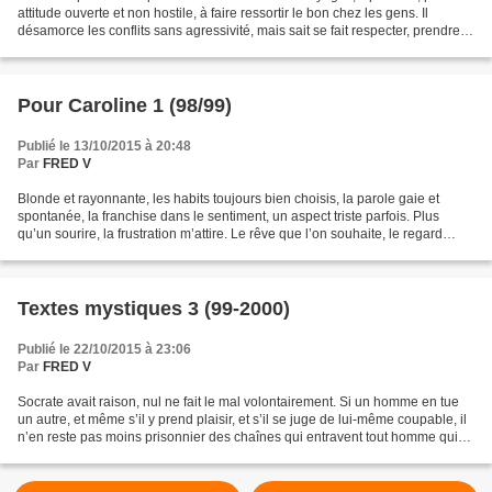
attitude ouverte et non hostile, à faire ressortir le bon chez les gens. Il
désamorce les conflits sans agressivité, mais sait se fait respecter, prendre
ses distances, imposer...
Pour Caroline 1 (98/99)
Publié le 13/10/2015 à 20:48
Par
FRED V
Blonde et rayonnante, les habits toujours bien choisis, la parole gaie et
spontanée, la franchise dans le sentiment, un aspect triste parfois. Plus
qu’un sourire, la frustration m’attire. Le rêve que l’on souhaite, le regard
perdu, qui demande et implore,...
Textes mystiques 3 (99-2000)
Publié le 22/10/2015 à 23:06
Par
FRED V
Socrate avait raison, nul ne fait le mal volontairement. Si un homme en tue
un autre, et même s’il y prend plaisir, et s’il se juge de lui-même coupable, il
n’en reste pas moins prisonnier des chaînes qui entravent tout homme qui
ne s’est pas libéré,...