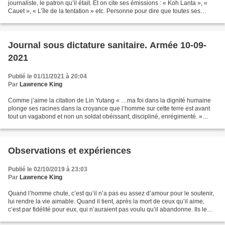
journaliste, le patron qu’il était. Et on cite ses émissions : « Koh Lanta », «
Cauet », « L’île de la tentation » etc. Personne pour dire que toutes ses
émissions étaient abrutissantes,...
Journal sous dictature sanitaire. Armée 10-09-
2021
Publié le 01/11/2021 à 20:04
Par
Lawrence King
Comme j’aime la citation de Lin Yutang « …ma foi dans la dignité humaine
plonge ses racines dans la croyance que l’homme sur cette terre est avant
tout un vagabond et non un soldat obéissant, discipliné, enrégimenté. »
Comme il est étrange de voir la...
Observations et expériences
Publié le 02/10/2019 à 23:03
Par
Lawrence King
Quand l’homme chute, c’est qu’il n’a pas eu assez d’amour pour le soutenir,
lui rendre la vie aimable. Quand il tient, après la mort de ceux qu’il aime,
c’est par fidélité pour eux, qui n’auraient pas voulu qu’il abandonne. Ils le
soutiennent ainsi, même...