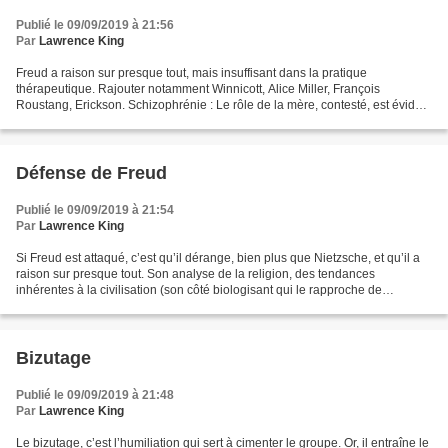
Publié le 09/09/2019 à 21:56
Par
Lawrence King
Freud a raison sur presque tout, mais insuffisant dans la pratique
thérapeutique. Rajouter notamment Winnicott, Alice Miller, François
Roustang, Erickson. Schizophrénie : Le rôle de la mère, contesté, est évident
: L’addiction au cannabis n’est que la...
Défense de Freud
Publié le 09/09/2019 à 21:54
Par
Lawrence King
Si Freud est attaqué, c’est qu’il dérange, bien plus que Nietzsche, et qu’il a
raison sur presque tout. Son analyse de la religion, des tendances
inhérentes à la civilisation (son côté biologisant qui le rapproche de
Schopenhauer et Nietzsche et l’oppose...
Bizutage
Publié le 09/09/2019 à 21:48
Par
Lawrence King
Le bizutage, c’est l’humiliation qui sert à cimenter le groupe. Or, il entraîne le