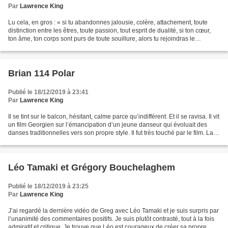
Par
Lawrence King
Lu cela, en gros : « si tu abandonnes jalousie, colère, attachement, toute
distinction entre les êtres, toute passion, tout esprit de dualité, si ton cœur,
ton âme, ton corps sont purs de toute souillure, alors tu rejoindras le
Brahman ». Mais à quoi...
Brian 114 Polar
Publié le 18/12/2019 à 23:41
Par
Lawrence King
Il se tint sur le balcon, hésitant, calme parce qu’indifférent. Et il se ravisa. Il vit
un film Georgien sur l’émancipation d’un jeune danseur qui évoluait des
danses traditionnelles vers son propre style. Il fut très touché par le film. La
difficulté...
Léo Tamaki et Grégory Bouchelaghem
Publié le 18/12/2019 à 23:25
Par
Lawrence King
J’ai regardé la dernière vidéo de Greg avec Léo Tamaki et je suis surpris par
l’unanimité des commentaires positifs. Je suis plutôt contrasté, tout à la fois
admiratif et critique. Je trouve que Léo est courageux de créer sa propre