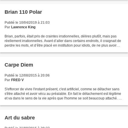
Brian 110 Polar
Publié le 10/04/2019 à 21:03
Par
Lawrence King
Brian, parfois, était pris de craintes irrationnelles, délires plutôt, mais pas
réellement irrationnelles. Avant d’aller dans certains endroits, il craignait de
perdre les mots, et d’être placé en institution pour idiots, de ne plus avoir
droit à la parole,...
Carpe Diem
Publié le 12/08/2015 à 20:06
Par
FRED V
S'efforcer de vivre l'instant présent, c'est artificiel, comme se détacher sans
s'être attaché et avoir vécu au préalable. En fait le détachement est légitime
et va dans le sens de la vie après que l'homme se soit beaucoup attaché. De
même, on vit dans...
Art du sabre