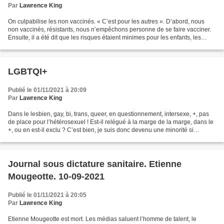
Par
Lawrence King
On culpabilise les non vaccinés. « C’est pour les autres ». D’abord, nous
non vaccinés, résistants, nous n’empêchons personne de se faire vacciner.
Ensuite, il a été dit que les risques étaient minimes pour les enfants, les
adolescents, les trentenaires,...
LGBTQI+
Publié le 01/11/2021 à 20:09
Par
Lawrence King
Dans le lesbien, gay, bi, trans, queer, en questionnement, intersexe, +, pas
de place pour l’hétérosexuel ! Est-il relégué à la marge de la marge, dans le
+, ou en est-il exclu ? C’est bien, je suis donc devenu une minorité si
minoritaire que plus nommé....
Journal sous dictature sanitaire. Etienne
Mougeotte. 10-09-2021
Publié le 01/11/2021 à 20:05
Par
Lawrence King
Etienne Mougeotte est mort. Les médias saluent l’homme de talent, le