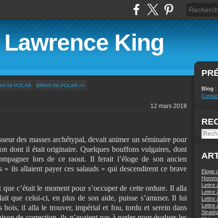
e Lawrence King
PR
AN 58 POLAR
BRIAN 56 POLAR >>
Blog
:
Contac
12 mars 2018
RE
isseur des masses archétypal, devait animer un séminaire pour
on dont il était originaire. Quelques bouffons vulgaires, dont
ART
ompagner lors de ce raout. Il ferait l’éloge de son ancien
s « ils allaient payer ces salauds » qui descendirent ce brave
Eloge
Homma
Lettre 
t que c’était le moment pour s’occuper de cette ordure. Il alla
Lettre 
ait que celui-ci, en plus de son aide, puisse s’amuser. Il lui
Lettre 
Lettre 
 bois, il alla le trouver, impérial et fou, tordu et serein dans
Stratég
on de correction, ils n’avaient pas à parler pour évaluer les