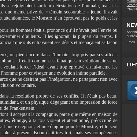
Mahome
ls se rejoignaient sur leur détestation de l’humain, mais les
Stratég
Chatel
rce que même privé de « témoin secourable » jeune, il avait
 attentionnées, le Monstre n’en éprouvait pas le poids et les
NE
 pour les hommes était si prononcé qu’il n’avait pas l’envie ou
Abonne
xterminer d’ailleurs. Il les ignorait, la plupart du temps. Il
publiés
 souciait que s’ils entravaient ses désirs et menaçaient sa façon
Email
eux, un pied encore dans l’humain, trop pris par ses affects
mbrant. Il était comme ces fanatiques révolutionnaires, ne
LIE
 voulant forcer l’idéal, ayant trop éprouvé en lui-même les
e l’homme pour envisager une évolution intime parallèle.
parce que ne désirant pas l’intégration, ne partageant rien avec
xclusion volontaire.
dans la résolution propre de ses conflits. Il n’était pas beau,
intimidant, et un physique dégageant une impression de force
i de Frankenstein.
e dont il acceptait la compagnie, parce que même en maison de
utres, étrange, à la fois violent et attentionné, préoccupé de
était une exception, et une énigme pour le Monstre, et le seul
ait plus à présent. Brian était très fort, mais ses compétences