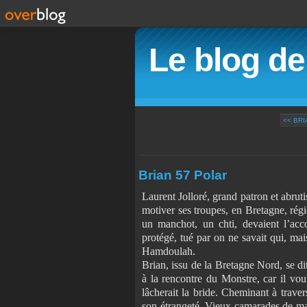
Le blog d
<< BRI
Brian 57 Polar
Laurent Jolloré, grand patron et abrut
motiver ses troupes, en Bretagne, régi
un manchot, un chti, devaient l’acc
protégé, tué par on ne savait qui, mai
Hamdoulah.
Brian, issu de la Bretagne Nord, se di
à la rencontre du Monstre, car il voul
lâcherait la bride. Cheminant à travers
son étrangeté. Vieux camarades de mais