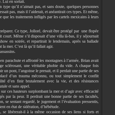
 Lui en sortait.
un type qu’il n’aimait pas, et sans doute, quelques personnes
ssait pas, mais il l’aiderait, et anéantirait ces types. Et même,
pire que les traitements infligés par les cartels mexicains à leurs
, préparer. Ce type, Jolloré, devait être protégé par une flopée
 court. Même s’il disposait d’une villa là-bas, il y séjournait
show en soirée, et repartirait le lendemain, après sa ballade
 la mer. C’est là qu’il fallait agir.
assassins.
é en parachute et affronté les montagnes à l’armée, Brian avait
ge sclérosant, une véritable phobie du vide. A chaque fois
r un pont, l’angoisse le prenait, et il perdait une partie de ses
placé d’un trauma méconnu, ou tout simplement le conflit
lité d’en finir brutalement avec la vie, et des résistances
utale et sans appel.
de sur ces hauteurs surplombant la mer et d’agir avec efficacité
igés par la peur. Il perdrait une bonne partie de ses facultés,
n, se sentant regardé, le jugement et l’évaluation pressentis,
ient en état de sidération, d’hébétude.
s, se libérerait-il à la même occasion de ses liens si forts et