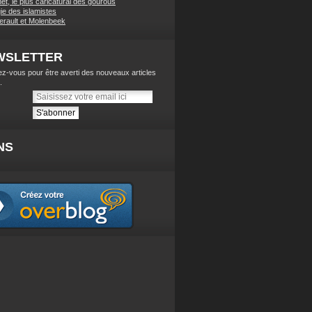
t, le plus caricatural des gourous
ie des islamistes
lerault et Molenbeek
WSLETTER
z-vous pour être averti des nouveaux articles
.
NS