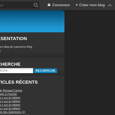
Connexion
+
Créer mon blog
ÉSENTATION
 Le blog de Lawrence King
t
CHERCHE
ICLES RÉCENTS
 de Renaud Camus
ge à Quentin
à x sur la religion
à x sur la religion
à x sur la religion
à x sur la religion
ie des islamistes (2)