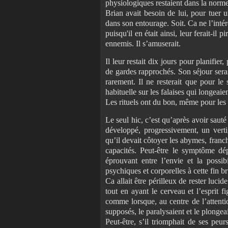
physiologiques restaient dans la norme.
Brian avait besoin de lui, pour tuer 
dans son entourage. Soit. Ca ne l’intére
puisqu'il en était ainsi, leur ferait-il 
ennemis. Il s’amuserait.
Il leur restait dix jours pour planifier
de gardes rapprochés. Son séjour serait
rarement. Il ne resterait que pour le 
habituelle sur les falaises qui longeaient
Les rituels ont du bon, même pour les 
Le seul hic, c’est qu’après avoir saut
développé, progressivement, un verti
qu’il devait côtoyer les abymes, franchi
capacités. Peut-être le symptôme dé
éprouvant entre l’envie et la possibi
psychiques et corporelles à cette fin br
Ca allait être périlleux de rester luci
tout en ayant le cerveau et l’esprit f
comme lorsque, au centre de l’attentio
supposés, le paralysaient et le plongea
Peut-être, s’il triomphait de ses peur