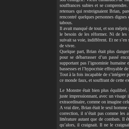
souffrances subies et se comprendre. I
retenues qui restreignaient Brian, pa
rencontré quelques personnes dignes et
tabous.
Il avait manqué de tout, et son mépris
le besoin de les réformer. Ni de les e
suivait sa voie, indifférent. Et ne s’en
de vivre.
Quelque part, Brian était plus danger
pour se débarrasser d’un passé enco
supportant pas l’ignominie humaine et
bassesses et l’hypocrisie effroyable d
Tout à la fois incapable de s’intégrer 
ce monde faux, et souffrant de cette e
Le Monstre était bien plus équilibré, 
juste impressionnant, avec un visage 
extraordinaire, comme on imagine celu
A vrai dire, Brian était le seul homm
correction, il n’était pas comme les a
littérature autant que de combats. Il 
qu’alors, il craignait. Il ne le craign