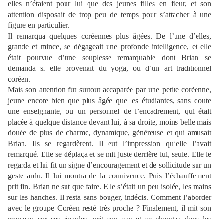
elles n’étaient pour lui que des jeunes filles en fleur, et son
attention disposait de trop peu de temps pour s’attacher à une
figure en particulier.
Il remarqua quelques coréennes plus âgées. De l’une d’elles,
grande et mince, se dégageait une profonde intelligence, et elle
était pourvue d’une souplesse remarquable dont Brian se
demanda si elle provenait du yoga, ou d’un art traditionnel
coréen.
Mais son attention fut surtout accaparée par une petite coréenne,
jeune encore bien que plus âgée que les étudiantes, sans doute
une enseignante, ou un personnel de l’encadrement, qui était
placée à quelque distance devant lui, à sa droite, moins belle mais
douée de plus de charme, dynamique, généreuse et qui amusait
Brian. Ils se regardèrent. Il eut l’impression qu’elle l’avait
remarqué. Elle se déplaça et se mit juste derrière lui, seule. Elle le
regarda et lui fit un signe d’encouragement et de sollicitude sur un
geste ardu. Il lui montra de la connivence. Puis l’échauffement
prit fin. Brian ne sut que faire. Elle s’était un peu isolée, les mains
sur les hanches. Il resta sans bouger, indécis. Comment l’aborder
avec le groupe Coréen resté très proche ? Finalement, il mit son
manteau sur ses épaules, prit son sac et se changea dans les