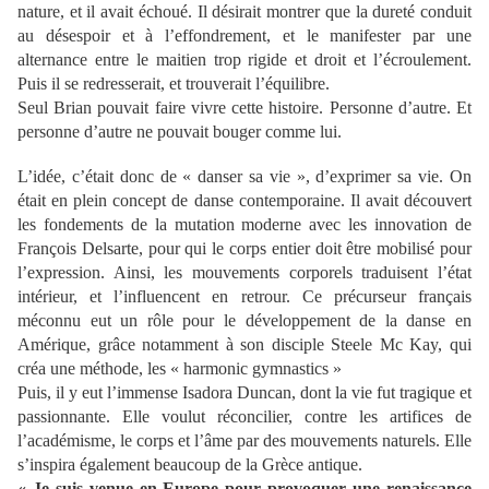
nature, et il avait échoué. Il désirait montrer que la dureté conduit
au désespoir et à l’effondrement, et le manifester par une
alternance entre le maitien trop rigide et droit et l’écroulement.
Puis il se redresserait, et trouverait l’équilibre.
Seul Brian pouvait faire vivre cette histoire. Personne d’autre. Et
personne d’autre ne pouvait bouger comme lui.
L’idée, c’était donc de « danser sa vie », d’exprimer sa vie. On
était en plein concept de danse contemporaine. Il avait découvert
les fondements de la mutation moderne avec les innovation de
François Delsarte, pour qui le corps entier doit être mobilisé pour
l’expression. Ainsi, les mouvements corporels traduisent l’état
intérieur, et l’influencent en retrour. Ce précurseur français
méconnu eut un rôle pour le développement de la danse en
Amérique, grâce notamment à son disciple Steele Mc Kay, qui
créa une méthode, les « harmonic gymnastics »
Puis, il y eut l’immense Isadora Duncan, dont la vie fut tragique et
passionnante. Elle voulut réconcilier, contre les artifices de
l’académisme, le corps et l’âme par des mouvements naturels. Elle
s’inspira également beaucoup de la Grèce antique.
« Je suis venue en Europe pour provoquer une renaissance