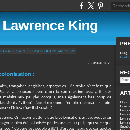
e Lawrence King
PR
UR UN MUSULMAN :
ISLAM, RELIGION D’AMOUR : >>
Blog
:
Contac
20 février 2025
RE
colonisation :
les, françaises, anglaises, espagnoles… L’histoire n’est faite que
France a beaucoup perdu, perdu son prestige avec la fin des
ART
de méfaits aux peuples conquis, mais également beaucoup de
Eloge
 », des Monty Python). L’empire mongol, l’empire ottoman, l’empire
Homma
ment l’islam s’est-il répandu ?
Lettre 
Lettre 
spagne. On reconnaît donc que la colonisation, arabe, peut avoir
Lettre 
Lettre 
Espagne a bien été colonisée par les arabes. Et puis, qu’est-ce que
Stratég
colonisée ? Ce pays est peuplé à 85% d’arabes, issus des conquêtes