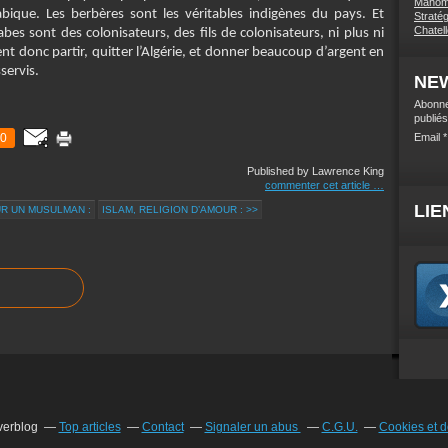
Mahome
ique. Les berbères sont les véritables indigènes du pays. Et
Stratég
Chatel
abes sont des colonisateurs, des fils de colonisateurs, ni plus ni
ent donc partir, quitter l’Algérie, et donner beaucoup d’argent en
servis.
NE
Abonne
publiés
0
Email
Published by Lawrence King
commenter cet article
…
LIE
UR UN MUSULMAN :
ISLAM, RELIGION D’AMOUR : >>
Overblog
Top articles
Contact
Signaler un abus
C.G.U.
Cookies et 