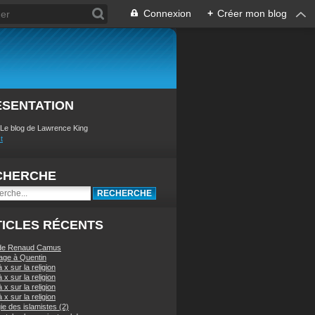
Connexion
+
Créer mon blog
ÉSENTATION
 Le blog de Lawrence King
t
CHERCHE
ICLES RÉCENTS
 de Renaud Camus
ge à Quentin
à x sur la religion
à x sur la religion
à x sur la religion
à x sur la religion
ie des islamistes (2)