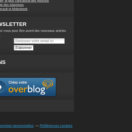
t, le plus caricatural des gourous
ie des islamistes
lerault et Molenbeek
WSLETTER
z-vous pour être averti des nouveaux articles
.
NS
données personnelles
Préférences cookies