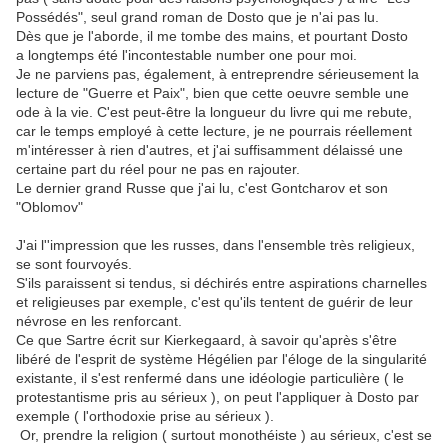
Possédés", seul grand roman de Dosto que je n'ai pas lu.
Dès que je l'aborde, il me tombe des mains, et pourtant Dosto
a longtemps été l'incontestable number one pour moi.
Je ne parviens pas, également, à entreprendre sérieusement la
lecture de "Guerre et Paix", bien que cette oeuvre semble une
ode à la vie. C'est peut-être la longueur du livre qui me rebute,
car le temps employé à cette lecture, je ne pourrais réellement
m'intéresser à rien d'autres, et j'ai suffisamment délaissé une
certaine part du réel pour ne pas en rajouter.
Le dernier grand Russe que j'ai lu, c'est Gontcharov et son
"Oblomov"
J'ai l''impression que les russes, dans l'ensemble très religieux,
se sont fourvoyés.
S'ils paraissent si tendus, si déchirés entre aspirations charnelles
et religieuses par exemple, c'est qu'ils tentent de guérir de leur
névrose en les renforcant.
Ce que Sartre écrit sur Kierkegaard, à savoir qu'après s'être
libéré de l'esprit de système Hégélien par l'éloge de la singularité
existante, il s'est renfermé dans une idéologie particulière ( le
protestantisme pris au sérieux ), on peut l'appliquer à Dosto par
exemple ( l'orthodoxie prise au sérieux ).
Or, prendre la religion ( surtout monothéiste ) au sérieux, c'est se