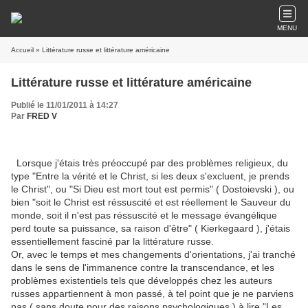
MENU
Accueil
» Littérature russe et littérature américaine
Littérature russe et littérature américaine
Publié le 11/01/2011 à 14:27
Par
FRED V
Lorsque j'étais très préoccupé par des problèmes religieux, du
type "Entre la vérité et le Christ, si les deux s'excluent, je prends
le Christ", ou "Si Dieu est mort tout est permis" ( Dostoievski ), ou
bien "soit le Christ est réssuscité et est réellement le Sauveur du
monde, soit il n'est pas réssuscité et le message évangélique
perd toute sa puissance, sa raison d'être" ( Kierkegaard ), j'étais
essentiellement fasciné par la littérature russe.
Or, avec le temps et mes changements d'orientations, j'ai tranché
dans le sens de l'immanence contre la transcendance, et les
problèmes existentiels tels que développés chez les auteurs
russes appartiennent à mon passé, à tel point que je ne parviens
pas ( sans doute pour des raisons psychologiques ) à lire "Les