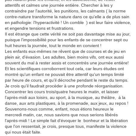
attentifs et calmes une journée entière. Chercher à les y
contraindre par l'autorité, les punitions, les calmants ( la norme
contre-nature transforme la nature dans ce qu'elle a de plus sain
en pathologie: l'hyperactivité ! Un comble ) est leur faire violence,
et engendre tensions et frustrations.
Il est étrange que cette vérité ne soit pas davantage mise au jour,
puisque l'impossibilité pour les enfants de se concentrer sept ou
huit heures la journée, tout le monde en convient !
Les enfants eux-mêmes ne rêvent que de courses et de jeu en
plein air, d'évasion. Les adultes, bien moins vifs, ont eux aussi
souvent du mal à rester assis et concentrés une journée entière!
Et les scientifiques corroborrent tout cela, car leurs études ont
montré qu'un enfant ne pouvait être attentif qu'un temps limité
par heure de cours, et qu'il décroche pendant le reste du temps.
Je crois qu'il faudrait procéder à une profonde réorganisation.
Concentrer les cours trois/quatre heures le matin, et laisser
l'après-midi aux loisirs, au sport, à la musique, au théâtre, à la
danse, aux arts plastiques, à la promenade, aux jeux, au repos !
Souvenons-nous comme, enfant, nous étions heureux le
mercredi matin, car, nous savions que nous serions libérés
l'après-midi ! Le simple fait d'évoquer le bonheur et la libération
que l'on ressentait, je crois, presque tous, manifeste la violence
qui nous était faite.