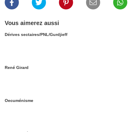
Vous aimerez aussi
Dérives sectaires/PNL/Gurdjieff
René Girard
Oecuménisme