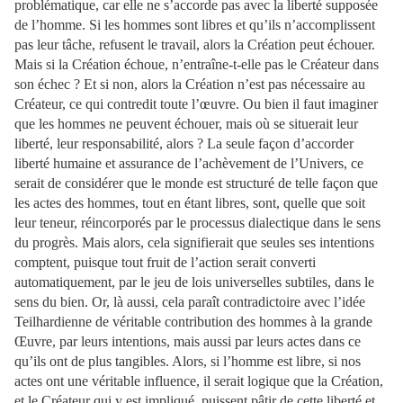
problématique, car elle ne s’accorde pas avec la liberté supposée
de l’homme. Si les hommes sont libres et qu’ils n’accomplissent
pas leur tâche, refusent le travail, alors la Création peut échouer.
Mais si la Création échoue, n’entraîne-t-elle pas le Créateur dans
son échec ? Et si non, alors la Création n’est pas nécessaire au
Créateur, ce qui contredit toute l’œuvre. Ou bien il faut imaginer
que les hommes ne peuvent échouer, mais où se situerait leur
liberté, leur responsabilité, alors ? La seule façon d’accorder
liberté humaine et assurance de l’achèvement de l’Univers, ce
serait de considérer que le monde est structuré de telle façon que
les actes des hommes, tout en étant libres, sont, quelle que soit
leur teneur, réincorporés par le processus dialectique dans le sens
du progrès. Mais alors, cela signifierait que seules ses intentions
comptent, puisque tout fruit de l’action serait converti
automatiquement, par le jeu de lois universelles subtiles, dans le
sens du bien. Or, là aussi, cela paraît contradictoire avec l’idée
Teilhardienne de véritable contribution des hommes à la grande
Œuvre, par leurs intentions, mais aussi par leurs actes dans ce
qu’ils ont de plus tangibles. Alors, si l’homme est libre, si nos
actes ont une véritable influence, il serait logique que la Création,
et le Créateur qui y est impliqué, puissent pâtir de cette liberté et