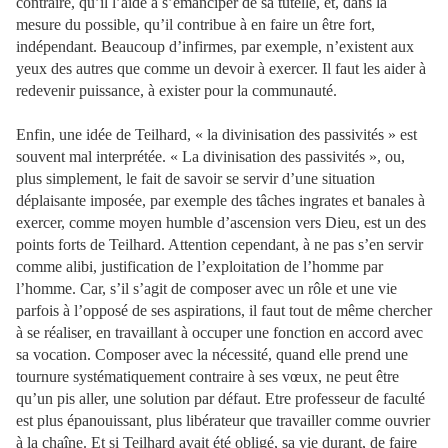
contraire, qu’il l’aide à s’émanciper de sa tutelle, et, dans la
mesure du possible, qu’il contribue à en faire un être fort,
indépendant. Beaucoup d’infirmes, par exemple, n’existent aux
yeux des autres que comme un devoir à exercer. Il faut les aider à
redevenir puissance, à exister pour la communauté.
Enfin, une idée de Teilhard, « la divinisation des passivités » est
souvent mal interprétée. « La divinisation des passivités », ou,
plus simplement, le fait de savoir se servir d’une situation
déplaisante imposée, par exemple des tâches ingrates et banales à
exercer, comme moyen humble d’ascension vers Dieu, est un des
points forts de Teilhard. Attention cependant, à ne pas s’en servir
comme alibi, justification de l’exploitation de l’homme par
l’homme. Car, s’il s’agit de composer avec un rôle et une vie
parfois à l’opposé de ses aspirations, il faut tout de même chercher
à se réaliser, en travaillant à occuper une fonction en accord avec
sa vocation. Composer avec la nécessité, quand elle prend une
tournure systématiquement contraire à ses vœux, ne peut être
qu’un pis aller, une solution par défaut. Etre professeur de faculté
est plus épanouissant, plus libérateur que travailler comme ouvrier
à la chaîne. Et si Teilhard avait été obligé, sa vie durant, de faire