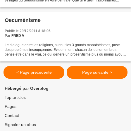
vestiges du Bouddhisme en Asie centrale. Que dire des missionnaires
Chrétiens? Leur influence a été catastrophique....
Oecuménisme
Publié le 29/12/2011 à 18:06
Par
FRED V
Le dialogue entre les religions, surtout les 3 grands monothéismes, pose
des problèmes insoupçonnés. Evidemment, chacun de leurs membres
pense être dans le vrai, ce qui génère un prosélytisme plus ou moins avoué
et de l'intolérance. Cependant, il y a...
< Page précédente
Page suivante >
Hébergé par Overblog
Top articles
Pages
Contact
Signaler un abus