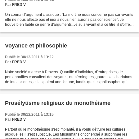
Par
FRED V
On connaît l'argument classique : "La mort ne nous concerne pas car vivants
elle ne nous affecte pas et morts nous n'en aurons pas conscience". Je
trouve bien faible ce genre d'arguments. Je suis vivant et à ce titre, il s'offre à
moi un grand nombre...
Voyance et philosophie
Publié le 30/12/2011 à 13:22
Par
FRED V
Notre société marche à l'envers. Quantité d'individus, d'entreprises, de
personnalités consultent des voyants, numérologues, gourous et charlatans
de toutes sortes, et les paient une fortune, tandis que les philosophes qui ont
fait des études sérieuses,...
Prosélytisme religieux du monothéisme
Publié le 30/12/2011 à 13:15
Par
FRED V
Partout où le monothéisme s'est implanté, il a voulu détruire les cultures
auxquelles il s'est substitué. Les Musulmans ont cherché à supprimer les