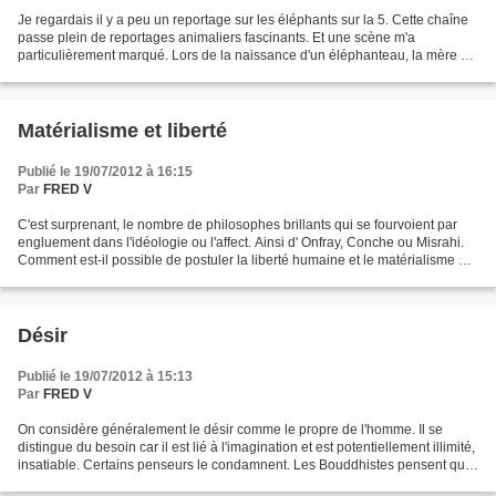
Je regardais il y a peu un reportage sur les éléphants sur la 5. Cette chaîne
passe plein de reportages animaliers fascinants. Et une scène m'a
particulièrement marqué. Lors de la naissance d'un éléphanteau, la mère et
toutes les femelles du groupe n'avaient...
Matérialisme et liberté
Publié le 19/07/2012 à 16:15
Par
FRED V
C'est surprenant, le nombre de philosophes brillants qui se fourvoient par
engluement dans l'idéologie ou l'affect. Ainsi d' Onfray, Conche ou Misrahi.
Comment est-il possible de postuler la liberté humaine et le matérialisme ?
Sartre a essayé et s'y...
Désir
Publié le 19/07/2012 à 15:13
Par
FRED V
On considère généralement le désir comme le propre de l'homme. Il se
distingue du besoin car il est lié à l'imagination et est potentiellement illimité,
insatiable. Certains penseurs le condamnent. Les Bouddhistes pensent que
la souffrance domine le monde....