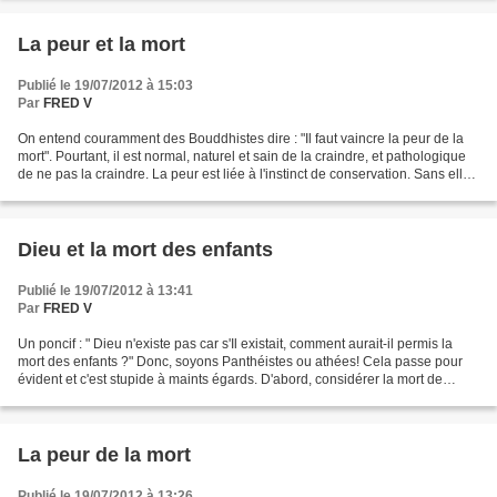
La peur et la mort
Publié le 19/07/2012 à 15:03
Par
FRED V
On entend couramment des Bouddhistes dire : "Il faut vaincre la peur de la
mort". Pourtant, il est normal, naturel et sain de la craindre, et pathologique
de ne pas la craindre. La peur est liée à l'instinct de conservation. Sans elle,
nulle vie et perpétuation...
Dieu et la mort des enfants
Publié le 19/07/2012 à 13:41
Par
FRED V
Un poncif : " Dieu n'existe pas car s'Il existait, comment aurait-il permis la
mort des enfants ?" Donc, soyons Panthéistes ou athées! Cela passe pour
évident et c'est stupide à maints égards. D'abord, considérer la mort de
l'enfant comme injustifiable,...
La peur de la mort
Publié le 19/07/2012 à 13:26