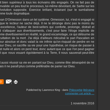
oit bien supérieur à tous les écrivains dits engagés. On ne fait pas de
nvalide un peu tout le processus, lui-même dévoilant, de Sartre sur les
volution supposée. Exercice brillant, éclairant (sur le surréalisme
omme toute dogmatique.
 Jean D'Ormesson dans un tel système. Ormesson, lui, n'est ni engagé ni
n que le lecteur ne sache déjà. Il ne le dérange donc pas le moins du
excellence, l'auteur de best-sellers qui conforte, prolonge, distrait et
d s'attaquer aux divertissements, c'est pour faire l'éloge implicite de
rême divertissement en réalité, le grand escamotage, ce qui détourne de
ccultation de la mort. J'ai déjà d'ailleurs ridiculisé le pari Pascalien en
eur absolue et donc valait la vie infinie qu'on risquait de perdre en ne
t sur Dieu, on sacrifie sa vie pour une hypothèse, on risque de passer à
st nulle et alors on perd tout, donc autant que ce que l'on peut gagner
t que nous vouant égoïstement à la Terre, Il nous sauverait peut-être
t aussi réussir sa vie en pariant sur Dieu, comme être désespéré de ne
 mais il ne paraît plus comme préférable de parier sur Dieu.
0
Published by Lawrence King
-
dans
Philosophie
littérature
commenter cet article
…
1 novembre 2016