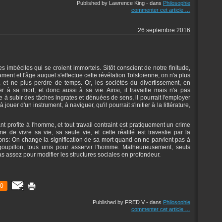
Published by Lawrence King
-
dans
Philosophie
commenter cet article
…
26 septembre 2016
es imbéciles qui se croient immortels. Sitôt conscient de notre finitude,
ent et l'âge auquel s'effectue cette révélation Tolstoïenne, on n'a plus
, et ne plus perdre de temps. Or, les sociétés du divertissement, en
 à sa mort, et donc aussi à sa vie. Ainsi, il travaille mais n'a pas
à subir des tâches ingrates et dénuées de sens, il pourrait l'employer
ouer d'un instrument, à naviguer, qu'il pourrait s'initier à la littérature,
t profite à l'homme, et tout travail contraint est pratiquement un crime
 de vivre sa vie, sa seule vie, et cette réalité est travestie par la
ons: On change la signification de sa mort quand on ne parvient pas à
 goupillon, tous unis pour asservir l'homme. Malheureusement, seuls
s assez pour modifier les structures sociales en profondeur.
0
Published by FRED V
-
dans
Philosophie
commenter cet article
…