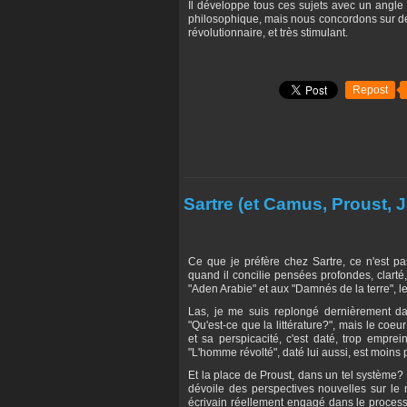
Il développe tous ces sujets avec un angle 
philosophique, mais nous concordons sur de
révolutionnaire, et très stimulant.
Repost
Sartre (et Camus, Proust,
Ce que je préfère chez Sartre, ce n'est pas
quand il concilie pensées profondes, clarté
"Aden Arabie" et aux "Damnés de la terre", les
Las, je me suis replongé dernièrement dans
"Qu'est-ce que la littérature?", mais le coeu
et sa perspicacité, c'est daté, trop empre
"L'homme révolté", daté lui aussi, est moins
Et la place de Proust, dans un tel système? 
dévoile des perspectives nouvelles sur l
écrivain réellement engagé dans le processus