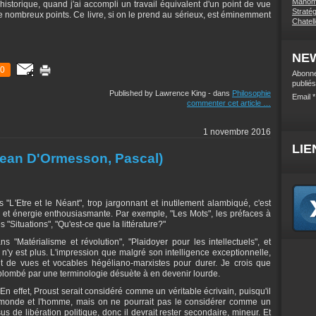
Mahome
historique, quand j'ai accompli un travail équivalent d'un point de vue
Stratég
 nombreux points. Ce livre, si on le prend au sérieux, est éminemment
Chatel
NE
0
Abonne
publiés
Published by Lawrence King
-
dans
Philosophie
Email
commenter cet article
…
1 novembre 2016
LIE
 Jean D'Ormesson, Pascal)
 "L'Etre et le Néant", trop jargonnant et inutilement alambiqué, c'est
, et énergie enthousiasmante. Par exemple, "Les Mots", les préfaces à
 "Situations", "Qu'est-ce que la littérature?"
 "Matérialisme et révolution", "Plaidoyer pour les intellectuels", et
r n'y est plus. L'impression que malgré son intelligence exceptionnelle,
int de vues et vocables hégéliano-marxistes pour durer. Je crois que
 plombé par une terminologie désuète à en devenir lourde.
En effet, Proust serait considéré comme un véritable écrivain, puisqu'il
e monde et l'homme, mais on ne pourrait pas le considérer comme un
 de libération politique, donc il devrait rester secondaire, mineur. Et