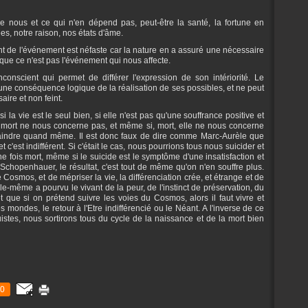
e nous et ce qui n'en dépend pas, peut-être la santé, la fortune en
es, notre raison, nos états d'âme.
t de l'événement est néfaste car la nature en a assuré une nécessaire
re que ce n'est pas l'événement qui nous affecte.
onscient qui permet de différer l'expression de son intériorité. Le
une conséquence logique de la réalisation de ses possibles, et ne peut
aire et non feint.
si la vie est le seul bien, si elle n'est pas qu'une souffrance positive et
la mort ne nous concerne pas, et même si, mort, elle ne nous concerne
 craindre quand même. Il est donc faux de dire comme Marc-Aurèle que
c'est indifférent. Si c'était le cas, nous pourrions tous nous suicider et
ne fois mort, même si le suicide est le symptôme d'une insatisfaction et
 Schopenhauer, le résultat, c'est tout de même qu'on n'en souffre plus.
le Cosmos, et de mépriser la vie, la différenciation crée, et étrange et de
le-même a pourvu le vivant de la peur, de l'instinct de préservation, du
 que si on prétend suivre les voies du Cosmos, alors il faut vivre et
es mondes, le retour à l'Etre indifférencié ou le Néant. A l'inverse de ce
stes, nous sortirons tous du cycle de la naissance et de la mort bien
0