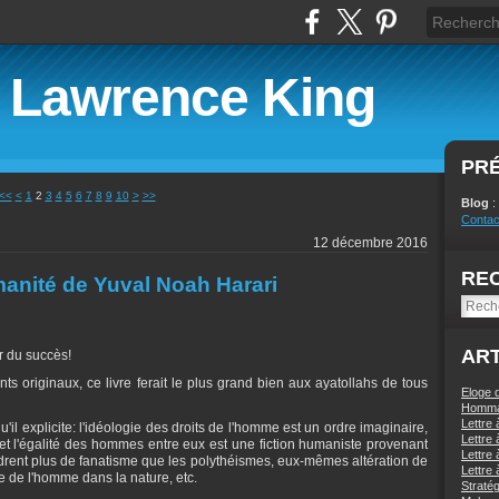
e Lawrence King
PR
<<
<
1
2
3
4
5
6
7
8
9
10
>
>>
Blog
:
Contac
12 décembre 2016
RE
manité de Yuval Noah Harari
ART
ir du succès!
 originaux, ce livre ferait le plus grand bien aux ayatollahs de tous
Eloge
Homma
Lettre 
il explicite: l'idéologie des droits de l'homme est un ordre imaginaire,
Lettre 
rté et l'égalité des hommes entre eux est une fiction humaniste provenant
Lettre 
ent plus de fanatisme que les polythéismes, eux-mêmes altération de
Lettre 
e de l'homme dans la nature, etc.
Stratég