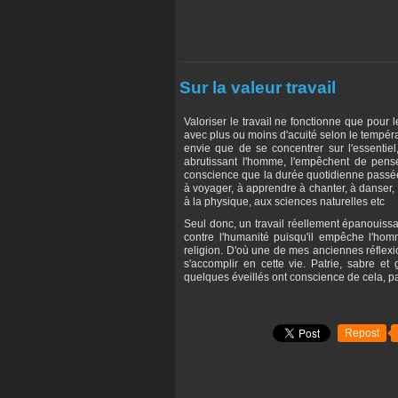
Sur la valeur travail
Valoriser le travail ne fonctionne que pour l
avec plus ou moins d'acuité selon le tempéram
envie que de se concentrer sur l'essentiel
abrutissant l'homme, l'empêchent de penser
conscience que la durée quotidienne passée 
à voyager, à apprendre à chanter, à danser, à j
à la physique, aux sciences naturelles etc
Seul donc, un travail réellement épanouissan
contre l'humanité puisqu'il empêche l'homme
religion. D'où une de mes anciennes réflexi
s'accomplir en cette vie. Patrie, sabre et
quelques éveillés ont conscience de cela, pa
Repost