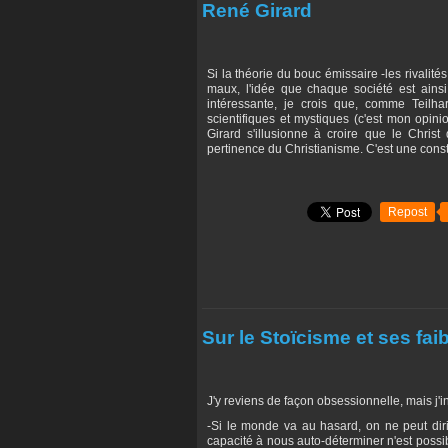
René Girard
Si la théorie du bouc émissaire -les rivali
maux, l'idée que chaque société est ainsi
intéressante, je crois que, comme Teilha
scientifiques et mystiques (c'est mon opini
Girard s'illusionne à croire que le Christ
pertinence du Christianisme. C'est une constr
Repost
Sur le Stoïcisme et ses fai
J'y reviens de façon obsessionnelle, mais j'in
-Si le monde va au hasard, on ne peut diri
capacité à nous auto-déterminer n'est possi