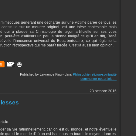
tés mimétiques générant une décharge sur une victime parée de tous les
 construite sur un meurtre originel- est une thèse contestable mais
rd qui a plaqué sa Christologie de façon artificielle sur ses vues
on, peut-être d'ailleurs un peu la sienne malgré ce qu'il en dit), René
 dévoile l'innocence universel du Bouc-émissaire, ce qui légitime la
uction rétrospective qui me paraît forcée. C'est là aussi mon opinion.
0
Published by Lawrence King
-
dans
Philosophie
religion-spiritualité
commenter cet article
…
23 octobre 2016
blesses
siste:
ger sa vie rationnellement, car on est du monde, et notre éventuelle
ble que si le monde d'où on est issu nous en fournit le moyen, donc est