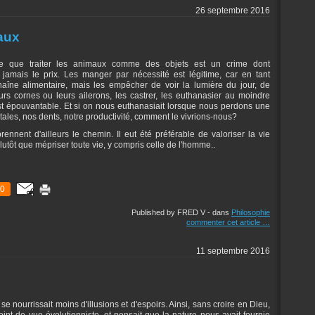
26 septembre 2016
aux
re que traiter les animaux comme des objets est un crime dont
jamais le prix. Les manger par nécessité est légitime, car en tant
aîne alimentaire, mais les empêcher de voir la lumière du jour, de
eurs cornes ou leurs ailerons, les castrer, les euthanasier au moindre
est épouvantable. Et si on nous euthanasiait lorsque nous perdons une
tales, nos dents, notre productivité, comment le vivrions-nous?
nnent d'ailleurs le chemin. Il eut été préférable de valoriser la vie
utôt que mépriser toute vie, y compris celle de l'homme..
0
Published by FRED V
-
dans
Philosophie
commenter cet article
…
11 septembre 2016
se nourrissait moins d'illusions et d'espoirs. Ainsi, sans croire en Dieu,