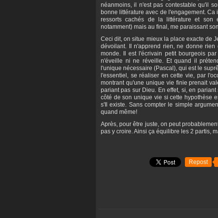
néanmoins, il n'est pas contestable qu'il s
bonne littérature avec de l'engagement. Ca i
ressorts cachés de la littérature et son é
notamment) mais au final, me paraissant s
Ceci dit, on situe mieux la place exacte de
dévoilant. Il n'apprend rien, ne donne rie
monde. Il est l'écrivain petit bourgeois par 
n'éveille ni ne réveille. Et quand il préten
l'unique nécessaire (Pascal), qui est le sup
l'essentiel, se réaliser en cette vie, par l'o
montrant qu'une unique vie finie prenait val
pariant pas sur Dieu. En effet, si, en parian
côté de son unique vie si cette hypothèse e
s'Il existe. Sans compter le simple argumen
quand même!
Après, pour être juste, on peut probablemen
pas y croire. Ainsi ça équilibre les 2 partis,
Repost