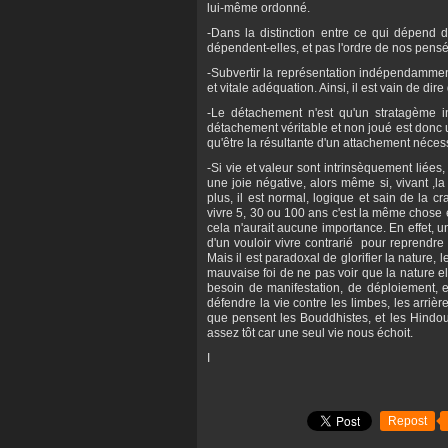
lui-même ordonné.
-Dans la distinction entre ce qui dépend d
dépendent-elles, et pas l'ordre de nos pensé
-Subvertir la représentation indépendammen
et vitale adéquation. Ainsi, il est vain de di
-Le détachement n'est qu'un stratagème inc
détachement véritable et non joué est donc 
qu'être la résultante d'un attachement nécess
-Si vie et valeur sont intrinsèquement liées, 
une joie négative, alors même si, vivant ,
plus, il est normal, logique et sain de la
vivre 5, 30 ou 100 ans c'est la même chose et 
cela n'aurait aucune importance. En effet, u
d'un vouloir vivre contrarié pour reprendre
Mais il est paradoxal de glorifier la nature, 
mauvaise foi de ne pas voir que la nature el
besoin de manifestation, de déploiement, et
défendre la vie contre les limbes, les arrièr
que pensent les Bouddhistes, et les Hindoui
assez tôt car une seul vie nous échoit.
I
Repost