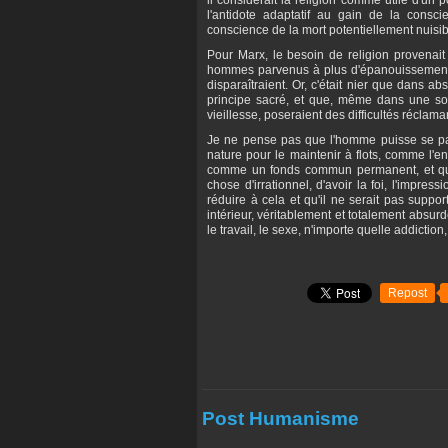
il considérait la religion comme utile d'un 
l'antidote adaptatif au gain de la consc
conscience de la mort potentiellement nuisible
Pour Marx, le besoin de religion provenait de
hommes parvenus à plus d'épanouissement en 
disparaîtraient. Or, c'était nier que dans ab
principe sacré, et que, même dans une soci
vieillesse, poseraient des difficultés réclam
Je ne pense pas que l'homme puisse se passe
nature pour le maintenir à flots, comme l'e
comme un fonds commun permanent, et qui 
chose d'irrationnel, d'avoir la foi, l'impres
réduire à cela et qu'il ne serait pas suppo
intérieur, véritablement et totalement absurd
le travail, le sexe, n'importe quelle addiction,
Repost
Post Humanisme