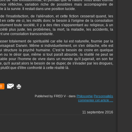
point de vue évolutionniste, et pensait que la nature nous avait fournie
ience réfléchie, variation riche de possibles mais accompagnée de
 à la survie. Il restait dans une position lucide.
 l'insatisfaction, de l'aliénation, et cette fiction cesserait quand, les
cette vie ci, les motifs donc le besoin à l'origine de la consolation
solument toute société, il y a des rites s'apparentant au religieux, à un
été plus juste, les problèmes, la mort, la maladie, les accidents, la
ant une consolation transcendante.
r totalement de spiritualité car elle lui est naturelle, fournie par la
nvisageait Darwin. Même si individuellement, on s'en détache, elle est
structure la psyché humaine. C'est le besoin de croire en quelque
sion ou le désir que, même si tout paraît absurde, la réalité ne peut se
rtable pour l'homme de vivre dans un monde qu'il jugerait, en son for
e, qu'il aurait alors le besoin de se duper, de s'évader par les drogues,
 plutôt que d'être confronté à cette réalité là.
0
Published by FRED V
-
dans
Philosophie
Personnalités
commenter cet article
…
11 septembre 2016