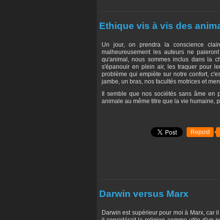
Ethique vis à vis des anim
Un jour, on prendra la conscience clai
malheureusement les auteurs ne paieront 
qu'animal, nous sommes inclus dans la ch
s'épanouir en plein air, les traquer pour l
problème qui empiète sur notre confort, c'
jambe, un bras, nos facultés motrices et men
Il semble que nos sociétés sans âme en pre
animale au même titre que la vie humaine, pl
Repost
Darwin versus Marx
Darwin est supérieur pour moi à Marx, car il 