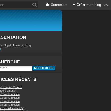
Connexion
+
Créer mon blog
ÉSENTATION
 Le blog de Lawrence King
t
CHERCHE
ICLES RÉCENTS
 de Renaud Camus
ge à Quentin
à x sur la religion
à x sur la religion
à x sur la religion
à x sur la religion
ie des islamistes (2)