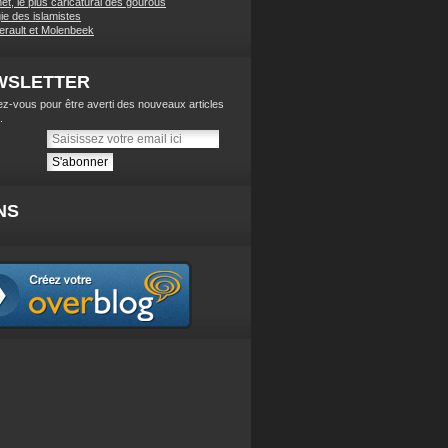
t, le plus caricatural des gourous
ie des islamistes
lerault et Molenbeek
WSLETTER
z-vous pour être averti des nouveaux articles
.
NS