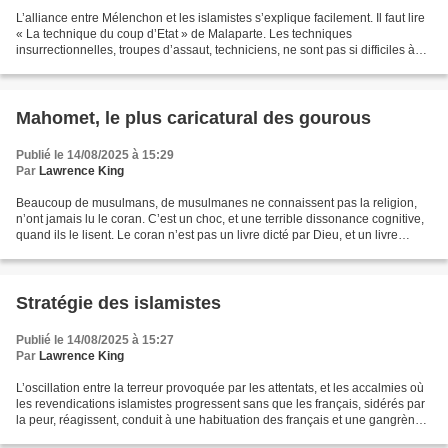
L’alliance entre Mélenchon et les islamistes s’explique facilement. Il faut lire
« La technique du coup d’Etat » de Malaparte. Les techniques
insurrectionnelles, troupes d’assaut, techniciens, ne sont pas si difficiles à
mettre en place, et aucun pays,...
Mahomet, le plus caricatural des gourous
Publié le 14/08/2025 à 15:29
Par
Lawrence King
Beaucoup de musulmans, de musulmanes ne connaissent pas la religion,
n’ont jamais lu le coran. C’est un choc, et une terrible dissonance cognitive,
quand ils le lisent. Le coran n’est pas un livre dicté par Dieu, et un livre
d’amour. Il est le livre d’un...
Stratégie des islamistes
Publié le 14/08/2025 à 15:27
Par
Lawrence King
L’oscillation entre la terreur provoquée par les attentats, et les accalmies où
les revendications islamistes progressent sans que les français, sidérés par
la peur, réagissent, conduit à une habituation des français et une gangrène
progressive de tout...