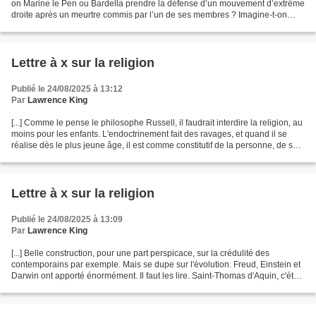
on Marine le Pen ou Bardella prendre la défense d’un mouvement d’extrême
droite après un meurtre commis par l’un de ses membres ? Imagine-t-on
l’effroi, la stupeur si un député...
Lettre à x sur la religion
Publié le 24/08/2025 à 13:12
Par
Lawrence King
[...] Comme le pense le philosophe Russell, il faudrait interdire la religion, au
moins pour les enfants. L'endoctrinement fait des ravages, et quand il se
réalise dès le plus jeune âge, il est comme constitutif de la personne, de son
identité, donc très...
Lettre à x sur la religion
Publié le 24/08/2025 à 13:09
Par
Lawrence King
[...] Belle construction, pour une part perspicace, sur la crédulité des
contemporains par exemple. Mais se dupe sur l'évolution. Freud, Einstein et
Darwin ont apporté énormément. Il faut les lire. Saint-Thomas d'Aquin, c'était
la physique d'Aristote,...