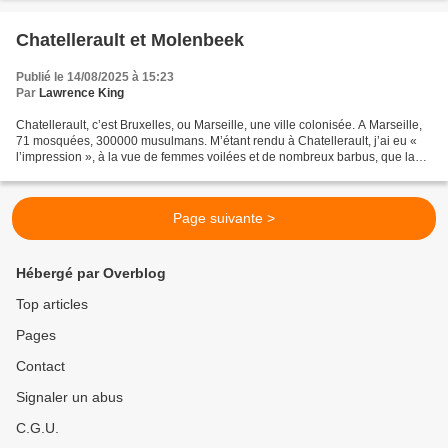
Chatellerault et Molenbeek
Publié le 14/08/2025 à 15:23
Par
Lawrence King
Chatellerault, c’est Bruxelles, ou Marseille, une ville colonisée. A Marseille,
71 mosquées, 300000 musulmans. M’étant rendu à Chatellerault, j’ai eu «
l’impression », à la vue de femmes voilées et de nombreux barbus, que la
ville s’était islamisée, que...
Page suivante >
Hébergé par Overblog
Top articles
Pages
Contact
Signaler un abus
C.G.U.