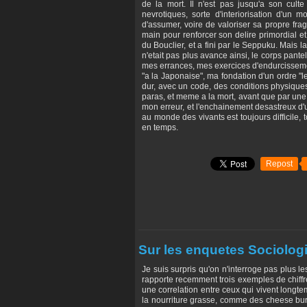
de la mort. Il n'est pas jusqu'a son culte
nevrotiques, sorte d'interiorisation d'un 
d'assumer, voire de valoriser sa propre fragi
main pour renforcer son delire primordial et
du Bouclier, et a fini par le Seppuku. Mais l
n'etait pas plus avance ainsi, le corps pant
mes errances, mes exercices d'endurcissemen
"a la Japonaise", ma fondation d'un ordre "le
dur, avec un code, des conditions physiques 
paras, et meme a la mort, avant que par une 
mon erreur, et l'enchainement desastreux d'u
au monde des vivants est toujours difficile,
en temps.
Repost
Sur les enquetes Sociolog
Je suis surpris qu'on n'interroge pas plus l
rapporte recemment trois exemples de chiffre
une correlation entre ceux qui vivent longt
la nourriture grasse, comme des cheese burg