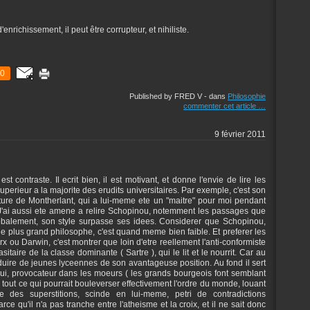
nrichissement, il peut être corrupteur, et nihiliste.
0
Published by FRED V
-
dans
Philosophie
commenter cet article
…
9 février 2011
t contraste. Il ecrit bien, il est motivant, et donne l'envie de lire les
 superieur a la majorite des erudits universitaires. Par exemple, c'est son
ecture de Montherlant, qui a lui-meme ete un "maitre" pour moi pendant
J'ai aussi ete amene a relire Schopinou, notemment les passages que
obalement, son style surpasse ses idees. Considerer que Schopinou,
 le plus grand philosophe, c'est quand meme bien faible. Et preferer les
x ou Darwin, c'est montrer que loin d'etre reellement l'anti-conformiste
rasitaire de la classe dominante ( Sartre ), qui le lit et le nourrit. Car au
seduire de jeunes lyceennes de son avantageuse position. Au fond il sert
lui, provocateur dans les moeurs ( les grands bourgeois font semblant
 tout ce qui pourrait bouleverser effectivement l'ordre du monde, louant
e des superstitions, scinde en lui-meme, petri de contradictions
rce qu'il n'a pas tranche entre l'atheisme et la croix, et il ne sait donc