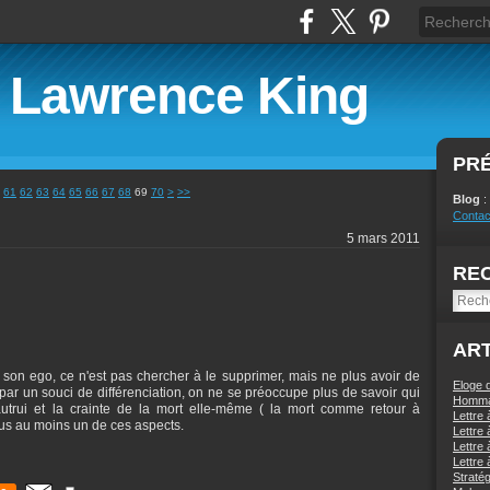
e Lawrence King
PR
61
62
63
64
65
66
67
68
69
70
>
>>
Blog
:
Contac
5 mars 2011
RE
ART
on ego, ce n'est pas chercher à le supprimer, mais ne plus avoir de
Eloge
 par un souci de différenciation, on ne se préoccupe plus de savoir qui
Homma
autrui et la crainte de la mort elle-même ( la mort comme retour à
Lettre 
 sous au moins un de ces aspects.
Lettre 
Lettre 
Lettre 
Stratég