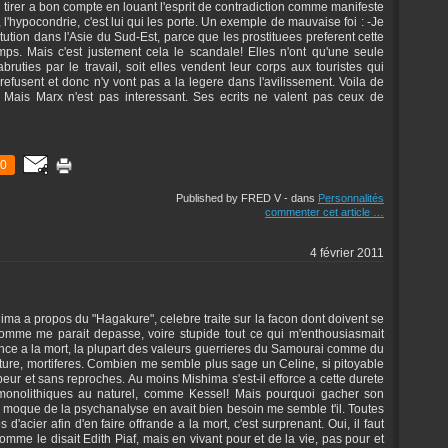
n tirer a bon compte en louant l'esprit de contradiction comme manifeste
 l'hypocondrie, c'est lui qui les porte. Un exemple de mauvaise foi : -Je
tution dans l'Asie du Sud-Est, parce que les prostituees preferent cette
ps. Mais c'est justement cela le scandale! Elles n'ont qu'une seule
abruties par le travail, soit elles vendent leur corps aux touristes qui
refusent et donc n'y vont pas a la legere dans l'avilissement. Voila de
s ! Mais Marx n'est pas interessant. Ses ecrits ne valent pas ceux de
0
Published by FRED V
-
dans
Personnalités
commenter cet article
…
4 février 2011
hima a propos du "Hagakure", celebre traite sur la facon dont doivent se
comme me parait depasse, voire stupide tout ce qui m'enthousiasmait
ference a la mort, la plupart des valeurs guerrieres du Samourai comme du
ture, mortiferes. Combien me semble plus sage un Celine, si pitoyable
 peur et sans reproches. Au moins Mishima s'est-il efforce a cette durete
s monolithiques au naturel, comme Kessel! Mais pourquoi gacher son
st moque de la psychanalyse en avait bien besoin me semble t'il. Toutes
acier afin d'en faire offrande a la mort, c'est surprenant. Oui, il faut
 comme le disait Edith Piaf, mais en vivant pour et de la vie, pas pour et