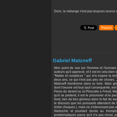
Donc, le mélange n'est pas toujours source d'e
Repost
Gabriel Matzneff
Mon point de vue sur l'homme et l'ecrivain es
auteurs qu'il apprecie, et il est en cela bien
"Maitre et complices " qui m'a inspire la l
deux ans, ce qui n'est pas peu de choses. 
Matzneff mentionne dans ce livre. Mais gl
dont l'oeuvre est tout sauf consequente, est
Peres du desert ou la Phiocalie a Freud, Mar
qu'il se pretend, il est le prisonnier et le pa
fond, rien de tres glorieux dans le fait de 
le discours que les puissants attendent de 
d'etre choques ), mais ne s'interessant pas a
Nietszche et pourtant docile au triomph
problematiques parce qu'il n'a pas choisi, pa