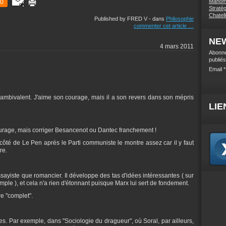
Mahome
0
Stratég
Chatel
Published by FRED V
-
dans
Philosophie
commenter cet article
…
NE
4 mars 2011
Abonne
publiés
Email
 ambivalent. J'aime son courage, mais il a son revers dans son mépris
LIE
courage, mais corriger Besancenot ou Dantec franchement !
u côté de Le Pen après le Parti communiste le montre assez car il y faut
re.
ssayiste que romancier. Il développe des tas d'idées intéressantes ( sur
mple ), et cela n'a rien d'étonnant puisque Marx lui sert de fondement.
re "complet".
ses. Par exemple, dans "Sociologie du dragueur", où Soral, par ailleurs,