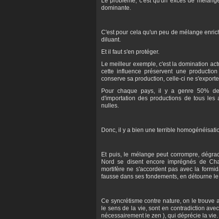
Le problème, c'est qu'un excès de mélange
dominante.
C'est pour cela qu'un peu de mélange enrichi
diluant.
Et il faut s'en protéger.
Le meilleur exemple, c'est la domination a
cette influence préservent une productio
conserve sa production, celle-ci ne s'expor
Pour chaque pays, il y a genre 50% de 
d'importation des productions de tous les 
nulles.
Donc, il y a bien une terrible homogénéisati
Et puis, le mélange peut corrompre, dégrad
Nord se disent encore imprégnés de Cham
mortifère ne s'accordent pas avec la formida
fausse dans ses fondements, en détourne le
Ce syncrétisme contre nature, on le trouve 
le sens de la vie, sont en contradiction av
nécessairement le zen ), qui déprécie la vie.