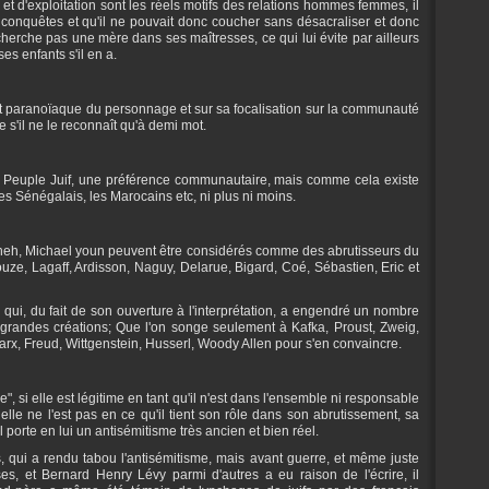
et d'exploitation sont les réels motifs des relations hommes femmes, il
 conquêtes et qu'il ne pouvait donc coucher sans désacraliser et donc
cherche pas une mère dans ses maîtresses, ce qui lui évite par ailleurs
es enfants s'il en a.
pect paranoïaque du personnage et sur sa focalisation sur la communauté
s'il ne le reconnaît qu'à demi mot.
u Peuple Juif, une préférence communautaire, mais comme cela existe
les Sénégalais, les Marocains etc, ni plus ni moins.
lmaheh, Michael youn peuvent être considérés comme des abrutisseurs du
e, Lagaff, Ardisson, Naguy, Delarue, Bigard, Coé, Sébastien, Eric et
ui, du fait de son ouverture à l'interprétation, a engendré un nombre
randes créations; Que l'on songe seulement à Kafka, Proust, Zweig,
arx, Freud, Wittgenstein, Husserl, Woody Allen pour s'en convaincre.
 si elle est légitime en tant qu'il n'est dans l'ensemble ni responsable
elle ne l'est pas en ce qu'il tient son rôle dans son abrutissement, sa
il porte en lui un antisémitisme très ancien et bien réel.
s, qui a rendu tabou l'antisémitisme, mais avant guerre, et même juste
s, et Bernard Henry Lévy parmi d'autres a eu raison de l'écrire, il