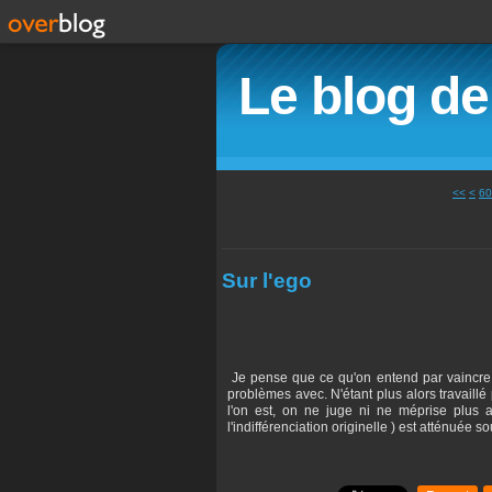
Le blog d
10
20
30
40
50
<<
<
60
Sur l'ego
Je pense que ce qu'on entend par vaincre s
problèmes avec. N'étant plus alors travaillé
l'on est, on ne juge ni ne méprise plus 
l'indifférenciation originelle ) est atténuée