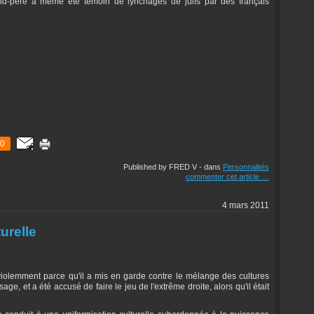
nd-père a même été témoin de lynchages de juifs par des français
0
Published by FRED V
-
dans
Personnalités
commenter cet article
…
4 mars 2011
urelle
iolemment parce qu'il a mis en garde contre le mélange des cultures
age, et a été accusé de faire le jeu de l'extrême droite, alors qu'il était