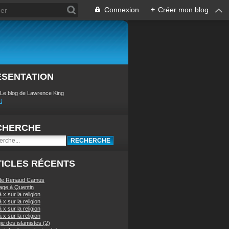
Connexion
+
Créer mon blog
ÉSENTATION
 Le blog de Lawrence King
t
CHERCHE
ICLES RÉCENTS
 de Renaud Camus
ge à Quentin
à x sur la religion
à x sur la religion
à x sur la religion
à x sur la religion
ie des islamistes (2)