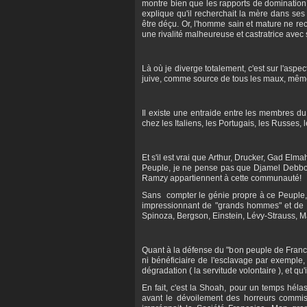
montre bien que les rapports de domination 
explique qu'il recherchait la mère dans ses
être déçu. Or, l'homme sain et mature ne re
une rivalité malheureuse et castratrice avec s
Là où je diverge totalement, c'est sur l'as
juive, comme source de tous les maux, même 
Il existe une entraide entre les membres d
chez les Italiens, les Portugais, les Russes, 
Et s'il est vrai que Arthur, Drucker, Gad E
Peuple, je ne pense pas que Djamel Debbouz
Ramzy appartiennent à cette communauté!
Sans compter le génie propre à ce Peuple, q
impressionnant de "grands hommes" et de g
Spinoza, Bergson, Einstein, Lévy-Strauss, M
Quant à la défense du "bon peuple de France",
ni bénéficiaire de l'esclavage par exemple, 
dégradation ( la servitude volontaire ), et qu'
En fait, c'est la Shoah, pour un temps héla
avant le dévoilement des horreurs commise