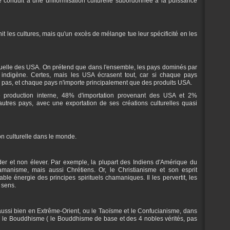
 conduit à une uniformisation culturelle subordonnée à la puissance
t les cultures, mais qu'un excès de mélange tue leur spécificité en les
ctuelle des USA. On prétend que dans l'ensemble, les pays dominés par
n indigène. Certes, mais les USA écrasent tout, car si chaque pays
te pas, et chaque pays n'importe principalement que des produits USA.
production interne, 48% d'importation provenant des USA et 2%
autres pays, avec une exportation de ses créations culturelles quasi
on culturelle dans le monde.
er et non élever. Par exemple, la plupart des Indiens d'Amérique du
anisme, mais aussi Chrétiens. Or, le Christianisme et son esprit
ble énergie des principes spirituels chamaniques. Il les pervertit, les
 sens.
aussi bien en Extrême-Orient, ou le Taoïsme et le Confucianisme, dans
ec le Bouddhisme ( le Bouddhisme de base et des 4 nobles vérités, pas