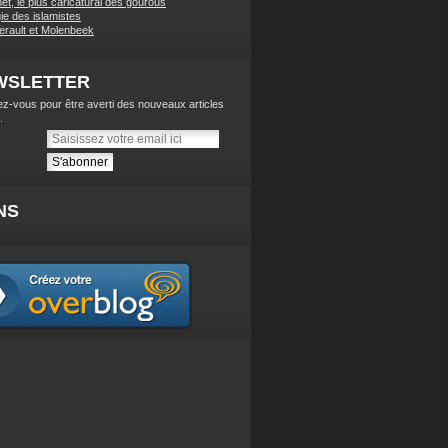
t, le plus caricatural des gourous
ie des islamistes
lerault et Molenbeek
WSLETTER
z-vous pour être averti des nouveaux articles
.
NS