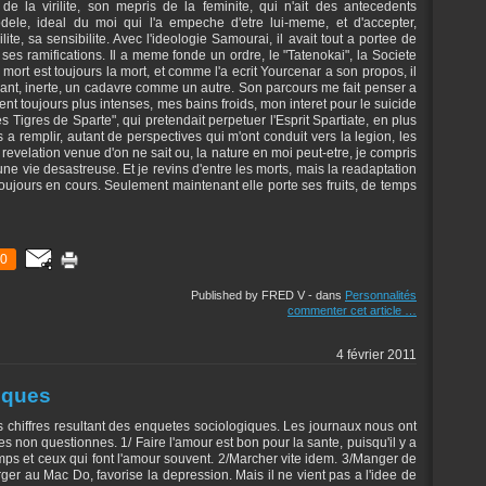
 de la virilite, son mepris de la feminite, qui n'ait des antecedents
modele, ideal du moi qui l'a empeche d'etre lui-meme, et d'accepter,
lite, sa sensibilite. Avec l'ideologie Samourai, il avait tout a portee de
 ses ramifications. Il a meme fonde un ordre, le "Tatenokai", la Societe
a mort est toujours la mort, et comme l'a ecrit Yourcenar a son propos, il
elant, inerte, un cadavre comme un autre. Son parcours me fait penser a
t toujours plus intenses, mes bains froids, mon interet pour le suicide
s Tigres de Sparte", qui pretendait perpetuer l'Esprit Spartiate, en plus
a remplir, autant de perspectives qui m'ont conduit vers la legion, les
revelation venue d'on ne sait ou, la nature en moi peut-etre, je compris
ne vie desastreuse. Et je revins d'entre les morts, mais la readaptation
 toujours en cours. Seulement maintenant elle porte ses fruits, de temps
0
Published by FRED V
-
dans
Personnalités
commenter cet article
…
4 février 2011
iques
es chiffres resultant des enquetes sociologiques. Les journaux nous ont
s non questionnes. 1/ Faire l'amour est bon pour la sante, puisqu'il y a
emps et ceux qui font l'amour souvent. 2/Marcher vite idem. 3/Manger de
er au Mac Do, favorise la depression. Mais il ne vient pas a l'idee de